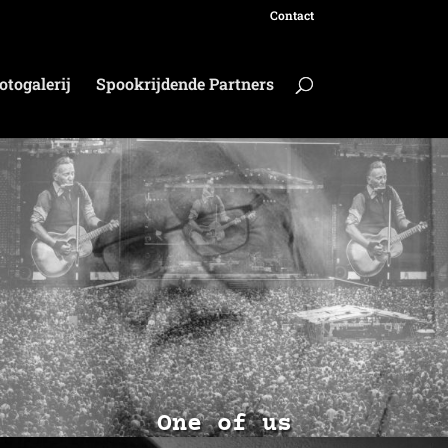
Contact
otogalerij
Spookrijdende Partners
One of us