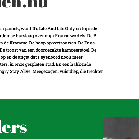
den.nu
paniek, want It’s Life And Life Only en hij is de
erdamse harslaag over mijn Franse wortels. De B-
 van de Kromme. De hoop op vertrouwen. De Paus
De troost van een doorgezakte kampeerstoel. De
op en de angst dat Feyenoord nooit meer
nters, in onze gespleten stad. En een hakkende
gry Stay Alive. Meegezogen, vuistdiep, die trechter
ders