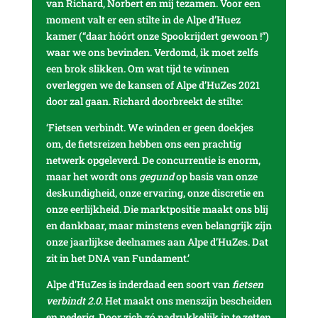
van Richard, Norbert en mij tezamen. Voor een
moment valt er een stilte in de Alpe d’Huez
kamer (“daar hóórt onze Spookrijdert gewoon !”)
waar we ons bevinden. Verdomd, ik moet zelfs
een brok slikken. Om wat tijd te winnen
overleggen we de kansen of Alpe d’HuZes 2021
door zal gaan. Richard doorbreekt de stilte:
‘Fietsen verbindt. We winden er geen doekjes
om, de fietsreizen hebben ons een prachtig
netwerk opgeleverd. De concurrentie is enorm,
maar het wordt ons
gegund
op basis van onze
deskundigheid, onze ervaring, onze discretie en
onze eerlijkheid. Die marktpositie maakt ons blij
en dankbaar, maar minstens even belangrijk zijn
onze jaarlijkse deelnames aan Alpe d’HuZes. Dat
zit in het DNA van Fundament.’
Alpe d’HuZes is inderdaad een soort van
fietsen
verbindt 2.0
. Het maakt ons menszijn bescheiden
en nederig. Door zich zó nadrukkelijk in te zetten