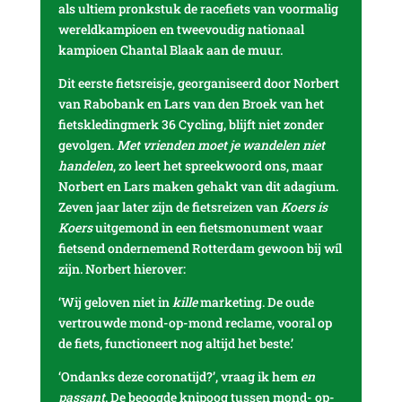
als ultiem pronkstuk de racefiets van voormalig
wereldkampioen en tweevoudig nationaal
kampioen Chantal Blaak aan de muur.
Dit eerste fietsreisje, georganiseerd door Norbert
van Rabobank en Lars van den Broek van het
fietskledingmerk 36 Cycling, blijft niet zonder
gevolgen.
Met vrienden moet je wandelen niet
handelen
, zo leert het spreekwoord ons, maar
Norbert en Lars maken gehakt van dit adagium.
Zeven jaar later zijn de fietsreizen van
Koers is
Koers
uitgemond in een fietsmonument waar
fietsend ondernemend Rotterdam gewoon bij wíl
zijn. Norbert hierover:
‘Wij geloven niet in
kille
marketing. De oude
vertrouwde mond-op-mond reclame, vooral op
de fiets, functioneert nog altijd het beste.’
‘Ondanks deze coronatijd?’, vraag ik hem
en
passant
. De beoogde knipoog tussen mond- op-