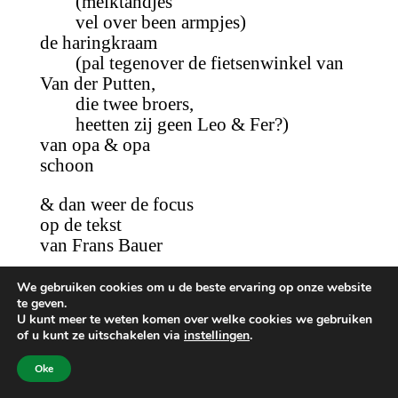
(melktandjes
vel over been armpjes)
de haringkraam
(pal tegenover de fietsenwinkel van
Van der Putten,
die twee broers,
heetten zij geen Leo & Fer?)
van opa & opa
schoon
& dan weer de focus
op de tekst
van Frans Bauer
We gebruiken cookies om u de beste ervaring op onze website
te geven.
U kunt meer te weten komen over welke cookies we gebruiken
Een moeder moet stralen
of u kunt ze uitschakelen via
instellingen
.
Tranen passen haar niet
Ze geniet van het leven
Oke
Dat zij heeft gegeven