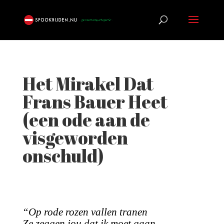
Het Mirakel Dat
Frans Bauer Heet
(een ode aan de
visgeworden
onschuld)
“Op rode rozen vallen tranen
Ze zeggen jou dat ik moet gaan