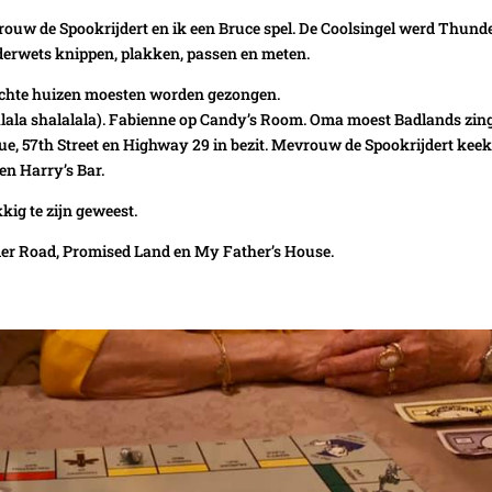
w de Spookrijdert en ik een Bruce spel. De Coolsingel werd Thund
derwets knippen, plakken, passen en meten.
ekochte huizen moesten worden gezongen.
lala shalalala). Fabienne op Candy’s Room. Oma moest Badlands zin
nue, 57th Street en Highway 29 in bezit. Mevrouw de Spookrijdert keek
en Harry’s Bar.
kig te zijn geweest.
nder Road, Promised Land en My Father’s House.