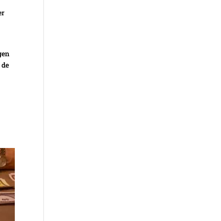
er
gen
 de