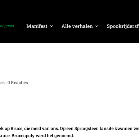
Manifest
Alle verhalen
Spookrijdersf
ies
|
0 Reacties
Gek op Bruce, die meid van ons. Op een Springsteen fansite kwamen w
Bruce. Bruceopoly werd het genoemd.