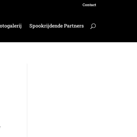
Contact
otogalerij
Spookrijdende Partners
e