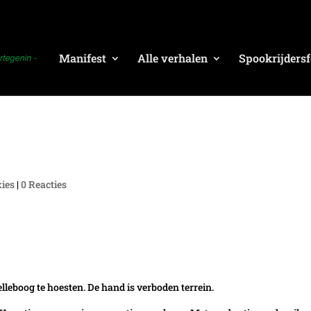
Manifest
Alle verhalen
Spookrijdersf
xies
|
0 Reacties
lleboog te hoesten. De hand is verboden terrein.