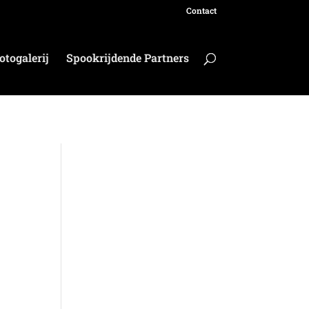
Contact
otogalerij
Spookrijdende Partners