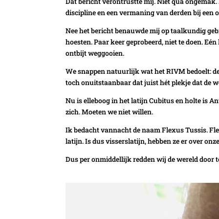
Dat bericht verontrustte mij. Niet qua ongemak.
discipline en een vermaning van derden bij een 
Nee het bericht benauwde mij op taalkundig gebied
hoesten. Paar keer geprobeerd, niet te doen. Eén
ontbijt weggooien.
We snappen natuurlijk wat het RIVM bedoelt: de 
toch onuitstaanbaar dat juist hét plekje dat de
Nu is elleboog in het latijn Cubitus en holte is 
zich. Moeten we niet willen.
Ik bedacht vannacht de naam Flexus Tussis. Fle
latijn. Is dus visserslatijn, hebben ze er over o
Dus per onmiddellijk redden wij de wereld door t