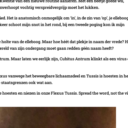
 Kwestie van een nieuwe routine aanleren. Met een beetje goede wil,
onverhoopt vochtig verspreidvergrijp moet het lukken.
. Het is anatomisch onmogelijk om ‘in’, in de zin van ‘op’, je elleboog
 keer schoot mijn snot in het rond, bij een tweede poging kon ik mijn
holte van de elleboog. Maar hoe héét dat plekje in naam der vrede? H
 wereld van zijn ondergang moet gaan redden géén naam heeft?
Antrum. Maar laten we eerlijk zijn, Cubitus Antrum klinkt als een virus
xus vanwege het beweegbare lichaamsdeel en Tussis is hoesten in he
nze staatsgrenzen ook wat aan.
e hoesten en niezen in onze Flexus Tussis. Spread the word, not the vi