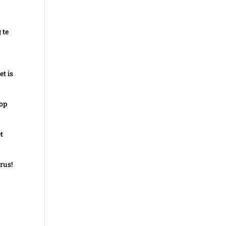
 te
et is
 op
t
rus!