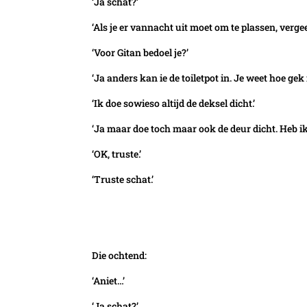
‘Ja schat?’
‘Als je er vannacht uit moet om te plassen, vergee
‘Voor Gitan bedoel je?’
‘Ja anders kan ie de toiletpot in. Je weet hoe gek i
‘Ik doe sowieso altijd de deksel dicht.’
‘Ja maar doe toch maar ook de deur dicht. Heb ik j
‘OK, truste.’
‘Truste schat.’
Die ochtend:
‘Aniet…’
‘Ja schat?’