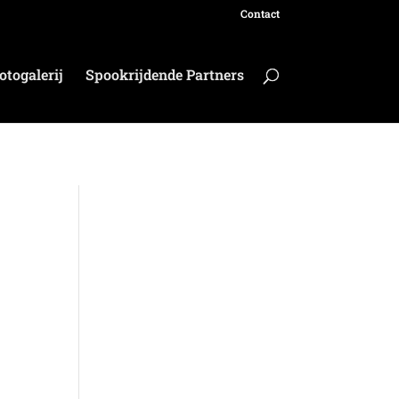
Contact
otogalerij
Spookrijdende Partners