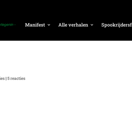
Manifest
Alle verhalen
Spookrijdersf
ies
|
5 reacties