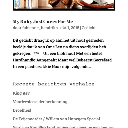
My Baby Just Cares For Me
door
fabienne_hendriks
|
okt 1, 2015
|
Gedicht
Dit gedicht draag ik op aan het uit hout gesneden
beeldje dat ik van Ome Lex na diens overlijden heb
gekregen: *** Uit een blok hout Met een beitel
Hardhandig Aangepakt Maar wel Beheerst Gecreëerd
In een plastic zakkie Naar mijn volgende...
Recente berichten verhalen
King Kev
Voorleesfeest der herkenning
Droefheid
De Feijenoorder / Willem van Hanegem Special
Gerda en Pim Blokland: ongewoon gewone weldoeners