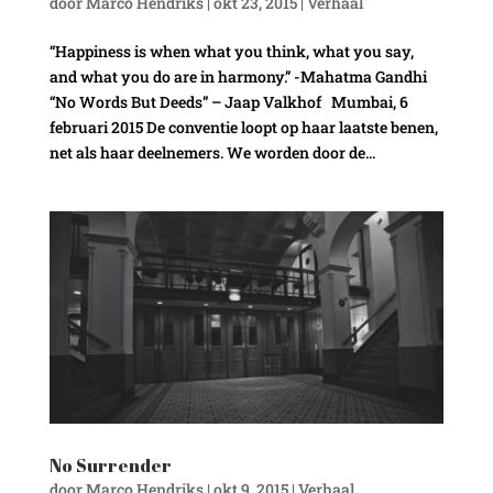
door
Marco Hendriks
|
okt 23, 2015
|
Verhaal
“Happiness is when what you think, what you say,
and what you do are in harmony.” -Mahatma Gandhi
“No Words But Deeds” – Jaap Valkhof Mumbai, 6
februari 2015 De conventie loopt op haar laatste benen,
net als haar deelnemers. We worden door de...
No Surrender
door
Marco Hendriks
|
okt 9, 2015
|
Verhaal