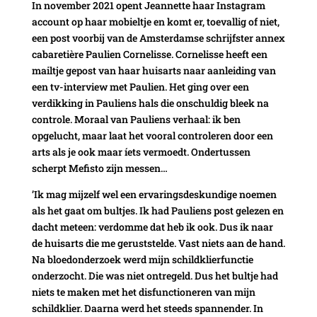
In november 2021 opent Jeannette haar Instagram
account op haar mobieltje en komt er, toevallig of niet,
een post voorbij van de Amsterdamse schrijfster annex
cabaretière Paulien Cornelisse. Cornelisse heeft een
mailtje gepost van haar huisarts naar aanleiding van
een tv-interview met Paulien. Het ging over een
verdikking in Pauliens hals die onschuldig bleek na
controle. Moraal van Pauliens verhaal: ik ben
opgelucht, maar laat het vooral controleren door een
arts als je ook maar íets vermoedt. Ondertussen
scherpt Mefisto zijn messen…
’Ik mag mijzelf wel een ervaringsdeskundige noemen
als het gaat om bultjes. Ik had Pauliens post gelezen en
dacht meteen: verdomme dat heb ik ook. Dus ik naar
de huisarts die me geruststelde. Vast niets aan de hand.
Na bloedonderzoek werd mijn schildklierfunctie
onderzocht. Die was niet ontregeld. Dus het bultje had
niets te maken met het disfunctioneren van mijn
schildklier. Daarna werd het steeds spannender. In