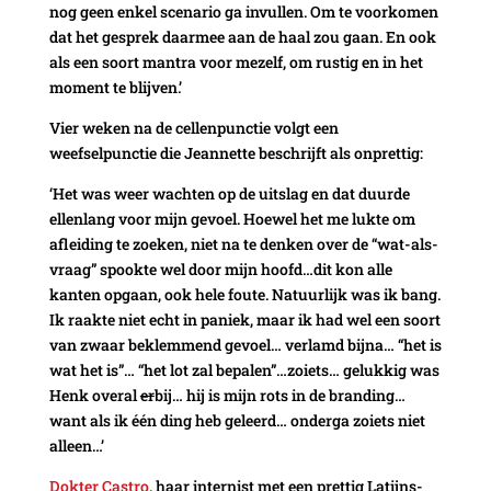
nog geen enkel scenario ga invullen. Om te voorkomen
dat het gesprek daarmee aan de haal zou gaan. En ook
als een soort mantra voor mezelf, om rustig en in het
moment te blijven.’
Vier weken na de cellenpunctie volgt een
weefselpunctie die Jeannette beschrijft als onprettig:
‘Het was weer wachten op de uitslag en dat duurde
ellenlang voor mijn gevoel. Hoewel het me lukte om
afleiding te zoeken, niet na te denken over de “wat-als-
vraag” spookte wel door mijn hoofd…dit kon alle
kanten opgaan, ook hele foute. Natuurlijk was ik bang.
Ik raakte niet echt in paniek, maar ik had wel een soort
van zwaar beklemmend gevoel… verlamd bijna… “het is
wat het is”… “het lot zal bepalen”…zoiets… gelukkig was
Henk overal
er
bij… hij is mijn rots in de branding…
want als ik één ding heb geleerd… onderga zoiets niet
alleen…’
Dokter Castro
, haar internist met een prettig Latijns-