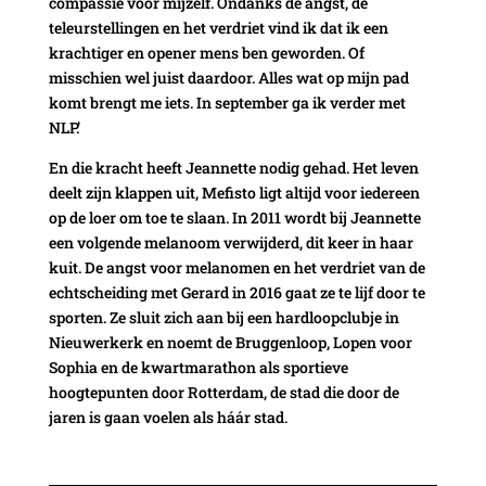
compassie voor mijzelf. Ondanks de angst, de
teleurstellingen en het verdriet vind ik dat ik een
krachtiger en opener mens ben geworden. Of
misschien wel juist daardoor. Alles wat op mijn pad
komt brengt me iets. In september ga ik verder met
NLP.’
En die kracht heeft Jeannette nodig gehad. Het leven
deelt zijn klappen uit, Mefisto ligt altijd voor iedereen
op de loer om toe te slaan. In 2011 wordt bij Jeannette
een volgende melanoom verwijderd, dit keer in haar
kuit. De angst voor melanomen en het verdriet van de
echtscheiding met Gerard in 2016 gaat ze te lijf door te
sporten. Ze sluit zich aan bij een hardloopclubje in
Nieuwerkerk en noemt de Bruggenloop, Lopen voor
Sophia en de kwartmarathon als sportieve
hoogtepunten door Rotterdam, de stad die door de
jaren is gaan voelen als háár stad.