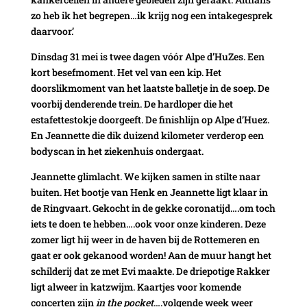
zo heb ik het begrepen…ik krijg nog een intakegesprek
daarvoor.’
Dinsdag 31 mei is twee dagen vóór Alpe d’HuZes. Een
kort besefmoment. Het vel van een kip. Het
doorslikmoment van het laatste balletje in de soep. De
voorbij denderende trein. De hardloper die het
estafettestokje doorgeeft. De finishlijn op Alpe d’Huez.
En Jeannette die dik duizend kilometer verderop een
bodyscan in het ziekenhuis ondergaat.
Jeannette glimlacht. We kijken samen in stilte naar
buiten. Het bootje van Henk en Jeannette ligt klaar in
de Ringvaart. Gekocht in de gekke coronatijd….om toch
iets te doen te hebben….ook voor onze kinderen. Deze
zomer ligt hij weer in de haven bij de Rottemeren en
gaat er ook gekanood worden! Aan de muur hangt het
schilderij dat ze met Evi maakte. De driepotige Rakker
ligt alweer in katzwijm. Kaartjes voor komende
concerten zijn
in the pocket
….volgende week weer