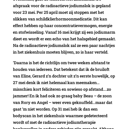
afspraak voor de radioactieve jodiumslok is gepland
voor 23 mei. Per 25 april moet zij stoppen met het
slikken van schildklierhormoonmedicatie. Dit kan
effect hebben op haar concentratievermogen, energie
en stofwisseling. Vanaf 16 mei krijgt zij een jodiumarm
dieet en wordt er een echo van het halsgebied gemaakt.
Na de radioactieve jodiumslok zal ze een paar nachtjes
in het ziekenhuis moeten blijven, zo is haar verteld.
‘Daarna is het de richtlijn om twee weken afstand te
houden van iedereen. Dat betekent dat ik de bruiloft
van Eline, Gerard z’n dochter uit z’n eerste huwelijk, op
27 mei denk ik niet helemaal kan meemaken…
misschien kort feliciteren en sowieso op afstand….zo
jammer! En ik had ook zo graag baby Beau – de zoon
van Rory en Angel – weer even geknuffeld…maar dat
gaat ‘m niet worden. Op 31 mei heb ik dan een
bodyscan in het ziekenhuis waarmee gedetecteerd
wordt of met de radioactieve jodiumtherapie
kankercellen in andere gebieden zijn geraakt. Althans