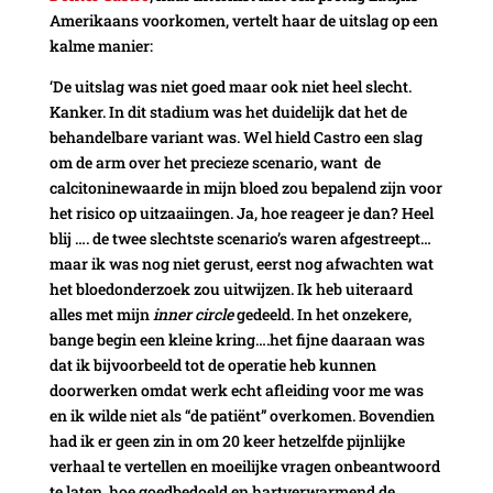
Amerikaans voorkomen, vertelt haar de uitslag op een
kalme manier:
‘De uitslag was niet goed maar ook niet heel slecht.
Kanker. In dit stadium was het duidelijk dat het de
behandelbare variant was. Wel hield Castro een slag
om de arm over het precieze scenario, want de
calcitoninewaarde in mijn bloed zou bepalend zijn voor
het risico op uitzaaiingen. Ja, hoe reageer je dan? Heel
blij …. de twee slechtste scenario’s waren afgestreept…
maar ik was nog niet gerust, eerst nog afwachten wat
het bloedonderzoek zou uitwijzen. Ik heb uiteraard
alles met mijn
inner circle
gedeeld. In het onzekere,
bange begin een kleine kring….het fijne daaraan was
dat ik bijvoorbeeld tot de operatie heb kunnen
doorwerken omdat werk echt afleiding voor me was
en ik wilde niet als “de patiënt” overkomen. Bovendien
had ik er geen zin in om 20 keer hetzelfde pijnlijke
verhaal te vertellen en moeilijke vragen onbeantwoord
te laten, hoe goedbedoeld en hartverwarmend de