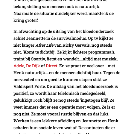
belangstelling van mensen ook is natuurlijk.
Naarmate de situatie duidelijker werd, maakte ik de
kring groter.’
In afwachting op de uitslag van het bloedonderzoek
schiet Jeannette in de survivalmodus. Op tv kijkt ze
niet langer
After Life
van Ricky Gervais, nog steeds
niet. ‘Komt te dichtbij’. Ze kijkt lichtere programma’s,
traint bij Sportiv, fietst en wandelt….altijd met muziek,
Adele
,
De Dijk
of
Direct
. En ze praat er veel over….met
Henk natuurlijk….en de mensen dichtbij haar. Tegen de
nervositeit en om goed te kunnen slapen slikt ze
Valdispert Forte. De uitslag van het bloedonderzoek is
positief, zo wordt haar telefonisch medegedeeld,
gelukkig! Toch blijft ze nog steeds ‘ingetogen blij’. Ze
weet immers dat er een operatie moet volgen. Ze is er
nog niet. Ze moet vooral rustig blijven en dat lukt.
Werken is een lekkere afleiding en Jeannette en Henk
schalen hun sociale leven wat af. De contacten die er