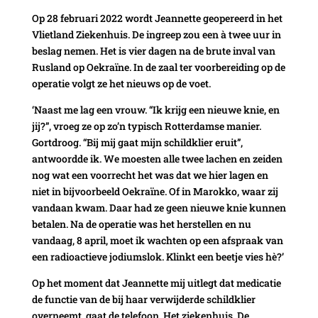
Op 28 februari 2022 wordt Jeannette geopereerd in het
Vlietland Ziekenhuis. De ingreep zou een à twee uur in
beslag nemen. Het is vier dagen na de brute inval van
Rusland op Oekraïne. In de zaal ter voorbereiding op de
operatie volgt ze het nieuws op de voet.
‘Naast me lag een vrouw. “Ik krijg een nieuwe knie, en
jij?”, vroeg ze op zo’n typisch Rotterdamse manier.
Gortdroog. “Bij mij gaat mijn schildklier eruit”,
antwoordde ik. We moesten alle twee lachen en zeiden
nog wat een voorrecht het was dat we hier lagen en
niet in bijvoorbeeld Oekraïne. Of in Marokko, waar zij
vandaan kwam. Daar had ze geen nieuwe knie kunnen
betalen. Na de operatie was het herstellen en nu
vandaag, 8 april, moet ik wachten op een afspraak van
een radioactieve jodiumslok. Klinkt een beetje vies hè?’
Op het moment dat Jeannette mij uitlegt dat medicatie
de functie van de bij haar verwijderde schildklier
overneemt, gaat de telefoon. Het ziekenhuis. De