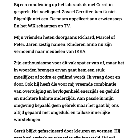
Bij een rondleiding op het lab raak ik met Gerrit in
gesprek. Het voelt goed. Zoveel Gerritten ken ik niet.
Eigenlijk niet een. De naam appelleert aan erwtensoep.
En het WK schaatsen op TV.
Mijn vrienden heten doorgaans Richard, Marcel of
Peter. Jaren zestig namen. Kinderen anno nu zijn
vernoemd naar meubelen van IKEA.
Zijn enthousiasme voor dit vak spat er van af, maar het
in woorden brengen ervan gaat hem een stuk
moeilijker af zodra er gefilmd wordt. Ik vraag door en
door. Ook hij heeft die voor mij vreemde combinatie
van overtuiging en bevlogenheid enerzijds en geduld
en nuchtere kalmte anderzijds. Aan passie in mijn
omgeving bepaald geen gebrek maar het gaat bij ons
altijd gepaard met ongeduld en talloze innerlijke
worstelingen.
Gerrit blijkt gefascineerd door kleuren en vormen. Hij
zegt heel optisch en visueel te zijn ingesteld. Hij wil