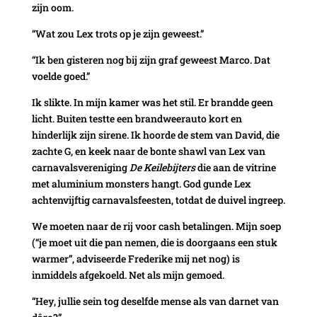
zijn oom.
“Wat zou Lex trots op je zijn geweest.”
“Ik ben gisteren nog bij zijn graf geweest Marco. Dat
voelde goed.”
Ik slikte. In mijn kamer was het stil. Er brandde geen
licht. Buiten testte een brandweerauto kort en
hinderlijk zijn sirene. Ik hoorde de stem van David, die
zachte G, en keek naar de bonte shawl van Lex van
carnavalsvereniging
De Keilebijters
die
aan de vitrine
met aluminium monsters hangt. God gunde Lex
achtenvijftig carnavalsfeesten, totdat de duivel ingreep.
We moeten naar de rij voor cash betalingen. Mijn soep
(“je moet uit die pan nemen, die is doorgaans een stuk
warmer”, adviseerde Frederike mij net nog) is
inmiddels afgekoeld. Net als mijn gemoed.
“Hey, jullie sein tog deselfde mense als van darnet van