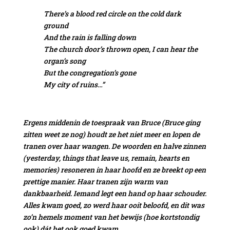
There’s a blood red circle on the cold dark
ground
And the rain is falling down
The church door’s thrown open, I can hear the
organ’s song
But the congregation’s gone
My city of ruins…”
Ergens middenin de toespraak van Bruce (Bruce ging
zitten weet ze nog) houdt ze het niet meer en lopen de
tranen over haar wangen. De woorden en halve zinnen
(yesterday, things that leave us, remain, hearts en
memories) resoneren in haar hoofd en ze breekt op een
prettige manier. Haar tranen zijn warm van
dankbaarheid. Iemand legt een hand op haar schouder.
Alles kwam goed, zo werd haar ooit beloofd, en dit was
zo’n hemels moment van het bewijs (hoe kortstondig
ook) dát het ook goed kwam.