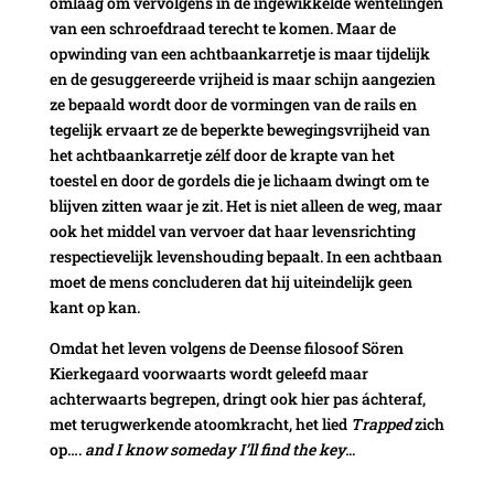
omlaag om vervolgens in de ingewikkelde wentelingen
van een schroefdraad terecht te komen. Maar de
opwinding van een achtbaankarretje is maar tijdelijk
en de gesuggereerde vrijheid is maar schijn aangezien
ze bepaald wordt door de vormingen van de rails en
tegelijk ervaart ze de beperkte bewegingsvrijheid van
het achtbaankarretje zélf door de krapte van het
toestel en door de gordels die je lichaam dwingt om te
blijven zitten waar je zit. Het is niet alleen de weg, maar
ook het middel van vervoer dat haar levensrichting
respectievelijk levenshouding bepaalt. In een achtbaan
moet de mens concluderen dat hij uiteindelijk geen
kant op kan.
Omdat het leven volgens de Deense filosoof Sören
Kierkegaard voorwaarts wordt geleefd maar
achterwaarts begrepen, dringt ook hier pas áchteraf,
met terugwerkende atoomkracht, het lied
Trapped
zich
op….
and I know someday I’ll find the key.
..