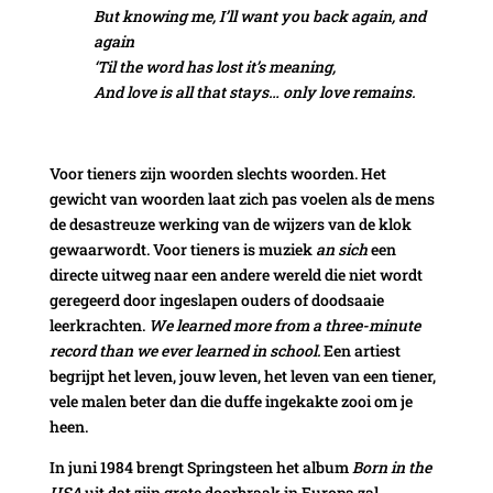
But knowing me, I’ll want you back again, and
again
‘Til the word has lost it’s meaning,
And love is all that stays… only love remains.
Voor tieners zijn woorden slechts woorden. Het
gewicht van woorden laat zich pas voelen als de mens
de desastreuze werking van de wijzers van de klok
gewaarwordt. Voor tieners is muziek
an sich
een
directe uitweg naar een andere wereld die niet wordt
geregeerd door ingeslapen ouders of doodsaaie
leerkrachten.
We learned more from a three-minute
record than we ever learned in school.
Een artiest
begrijpt het leven, jouw leven, het leven van een tiener,
vele malen beter dan die duffe ingekakte zooi om je
heen.
In juni 1984 brengt Springsteen het album
Born in the
USA
uit dat zijn grote doorbraak in Europa zal