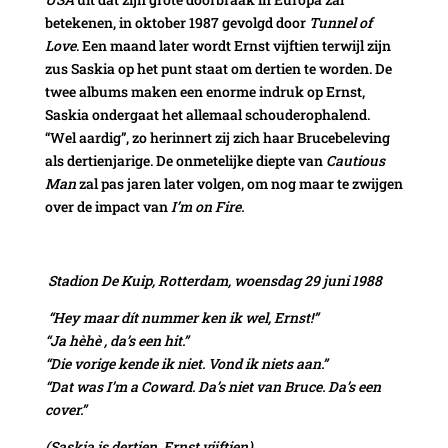
betekenen, in oktober 1987 gevolgd door
Tunnel of
Love
. Een maand later wordt Ernst vijftien terwijl zijn
zus Saskia op het punt staat om dertien te worden. De
twee albums maken een enorme indruk op Ernst,
Saskia ondergaat het allemaal schouderophalend.
“Wel aardig”, zo herinnert zij zich haar Brucebeleving
als dertienjarige. De onmetelijke diepte van
Cautious
Man
zal pas jaren later volgen, om nog maar te zwijgen
over de impact van
I’m on Fire.
Stadion De Kuip, Rotterdam, woensdag 29 juni 1988
“Hey maar dít nummer ken ik wel, Ernst!”
“Ja hèhè , da’s een hit.”
“Die vorige kende ik niet. Vond ik niets aan.”
“Dat was I’m a Coward. Da’s niet van Bruce. Da’s een
cover.”
(Saskia is dertien, Ernst vijftien)