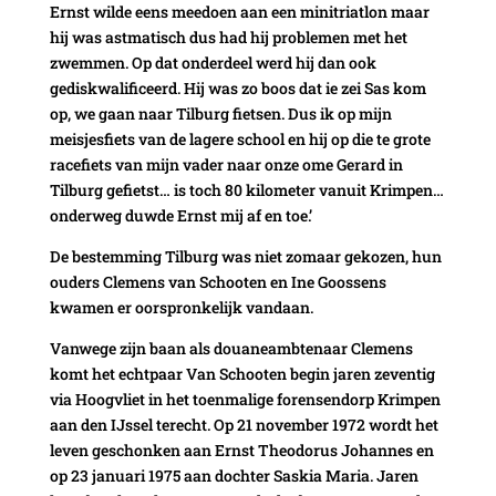
Ernst wilde eens meedoen aan een minitriatlon maar
hij was astmatisch dus had hij problemen met het
zwemmen. Op dat onderdeel werd hij dan ook
gediskwalificeerd. Hij was zo boos dat ie zei Sas kom
op, we gaan naar Tilburg fietsen. Dus ik op mijn
meisjesfiets van de lagere school en hij op die te grote
racefiets van mijn vader naar onze ome Gerard in
Tilburg gefietst… is toch 80 kilometer vanuit Krimpen…
onderweg duwde Ernst mij af en toe.’
De bestemming Tilburg was niet zomaar gekozen, hun
ouders Clemens van Schooten en Ine Goossens
kwamen er oorspronkelijk vandaan.
Vanwege zijn baan als douaneambtenaar Clemens
komt het echtpaar Van Schooten begin jaren zeventig
via Hoogvliet in het toenmalige forensendorp Krimpen
aan den IJssel terecht. Op 21 november 1972 wordt het
leven geschonken aan Ernst Theodorus Johannes en
op 23 januari 1975 aan dochter Saskia Maria. Jaren