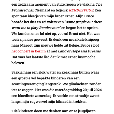
een zeldzaam moment van stilte riepen we vlak na
The
Promised Land
keihard en tegelijk
RENDEZVOUS
.
Een
spontaan ideetje van mijn broer Ernst. Afijn Bruce
hoorde het dus en zei zoiets van “
some people out there
want me to play Rendezvous”
en begon het te spelen.
We konden onze lol niet op, vooral Ernst niet. Het was
toch zijn idee geweest. Ik denk een muzikale knipoog
naar Margot, zijn nieuwe liefde uit België. Bruce sloot
het concert in Berlijn
af met
Land of Hope and Dreams
.
Dat was het laatste lied dat ik met Ernst
live
mocht
beleven.’
Saskia nam een slok water en keek naar buiten waar
een groepje vol bepakte kinderen van een
scoutingvereniging langstrok. We glimlachten zonder
iets te zeggen. Het was die zaterdagmiddag 20 juli 2024
een bloedhete zomerdag. Ik voelde een straaltje zweet
langs mijn rugwervel mijn bilnaad in trekken.
‘Die kinderen doen me denken aan onze jeugdjaren.