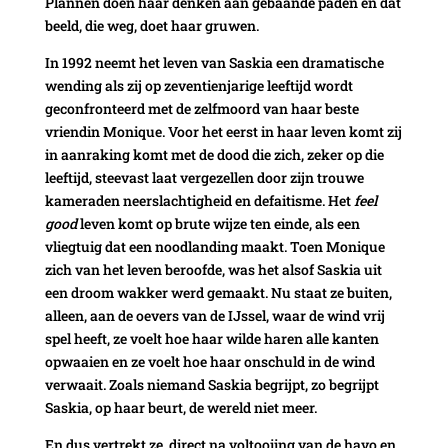
Plannen doen haar denken aan gebaande paden en dat
beeld, die weg, doet haar gruwen.
In 1992 neemt het leven van Saskia een dramatische
wending als zij op zeventienjarige leeftijd wordt
geconfronteerd met de zelfmoord van haar beste
vriendin Monique. Voor het eerst in haar leven komt zij
in aanraking komt met de dood die zich, zeker op die
leeftijd, steevast laat vergezellen door zijn trouwe
kameraden neerslachtigheid en defaitisme. Het
feel
good
leven komt op brute wijze ten einde, als een
vliegtuig dat een noodlanding maakt. Toen Monique
zich van het leven beroofde, was het alsof Saskia uit
een droom wakker werd gemaakt. Nu staat ze buiten,
alleen, aan de oevers van de IJssel, waar de wind vrij
spel heeft, ze voelt hoe haar wilde haren alle kanten
opwaaien en ze voelt hoe haar onschuld in de wind
verwaait. Zoals niemand Saskia begrijpt, zo begrijpt
Saskia, op haar beurt, de wereld niet meer.
En dus vertrekt ze, direct na voltooiing van de havo en