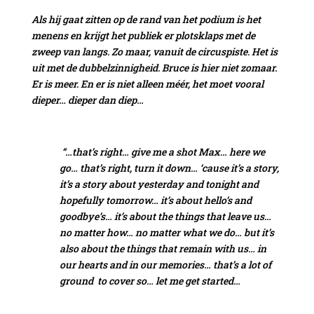
Als hij gaat zitten op de rand van het podium is het
menens en krijgt het publiek er plotsklaps met de
zweep van langs. Zo maar, vanuit de circuspiste. Het is
uit met de dubbelzinnigheid. Bruce is hier niet zomaar.
Er is meer. En er is niet alleen méér, het moet vooral
dieper… dieper dan diep…
“…that’s right… give me a shot Max… here we
go… that’s right, turn it down… ‘cause it’s a story,
it’s a story about yesterday and tonight and
hopefully tomorrow… it’s about hello’s and
goodbye’s… it’s about the things that leave us…
no matter how… no matter what we do… but it’s
also about the things that remain with us… in
our hearts and in our memories… that’s a lot of
ground to cover so… let me get started…