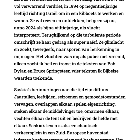
vol verwarrend verdriet, in 1994 op negentienjarige
leeftijd richting Israël om in een kibboets te werken en
wonen. Ze wil reizen en ontdekken, hetgeen zij nu,
anno 2024 als bijna vijftigjarige, als vlucht
interpreteert. Terugkijkend op die turbulente periode
omschrijft ze haar gedrag als super naïef. Ze glimlacht
en zoekt, tevergeefs, naar sporen van herkenning in
mijn ogen. Het vluchten was mij als puber niet vreemd,
alleen zocht ik heil en troost in de teksten van Bob
Dylan en Bruce Springsteen wier teksten ik Bijbelse
waarden toekende.
Saskia’s herinneringen aan die tijd zijn diffuus.
Jaartallen, leeftijden, seizoenen en gemoedstoestanden
vervagen, overlappen elkaar, spelen eigenrichting,
steken elkaar de middelvinger toe, omarmen elkaar,
vechten elkaar de tent uit en bedrijven de liefde met
elkaar. Saskia’s leven is als een chaotisch
verkeersplein in een Zuid-Europese havenstad:
iedereen heeft voorrang, niemand heeft voorrang. Het