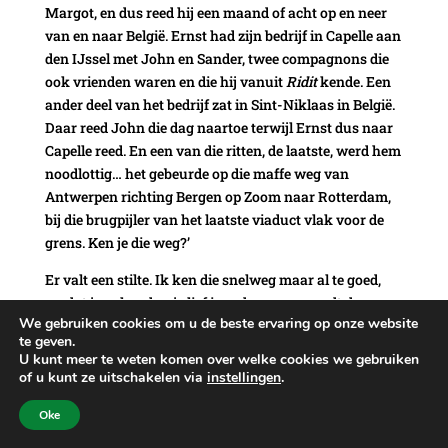
Margot, en dus reed hij een maand of acht op en neer
van en naar België. Ernst had zijn bedrijf in Capelle aan
den IJssel met John en Sander, twee compagnons die
ook vrienden waren en die hij vanuit
Ridit
kende. Een
ander deel van het bedrijf zat in Sint-Niklaas in België.
Daar reed John die dag naartoe terwijl Ernst dus naar
Capelle reed. En een van die ritten, de laatste, werd hem
noodlottig… het gebeurde op die maffe weg van
Antwerpen richting Bergen op Zoom naar Rotterdam,
bij die brugpijler van het laatste viaduct vlak voor de
grens. Ken je die weg?’
Er valt een stilte. Ik ken die snelweg maar al te goed,
omdat je vaker dan je lief is gedwongen wordt deze
We gebruiken cookies om u de beste ervaring op onze website
alternatieve snelweg te nemen als de overbekende
te geven.
ringweg richting Breda door de Kennedytunnel weer
U kunt meer te weten komen over welke cookies we gebruiken
eens mutje dicht staat. Ter hoogte van Beveren zitten
of u kunt ze uitschakelen via
instellingen
.
zoveel gaten in het asfalt dat je het gevoel hebt over een
Oke
snelweg in Uganda te rijden, vervolgens rijd je door een
ontelbaar aantal tunnels waarbij je bij de