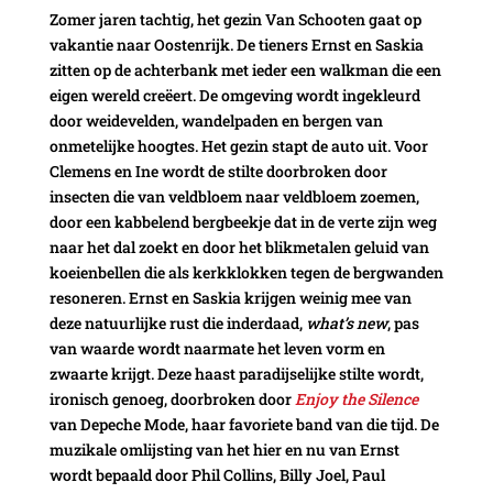
Zomer jaren tachtig, het gezin Van Schooten gaat op
vakantie naar Oostenrijk. De tieners Ernst en Saskia
zitten op de achterbank met ieder een walkman die een
eigen wereld creëert. De omgeving wordt ingekleurd
door weidevelden, wandelpaden en bergen van
onmetelijke hoogtes. Het gezin stapt de auto uit. Voor
Clemens en Ine wordt de stilte doorbroken door
insecten die van veldbloem naar veldbloem zoemen,
door een kabbelend bergbeekje dat in de verte zijn weg
naar het dal zoekt en door het blikmetalen geluid van
koeienbellen die als kerkklokken tegen de bergwanden
resoneren. Ernst en Saskia krijgen weinig mee van
deze natuurlijke rust die inderdaad,
what’s new
, pas
van waarde wordt naarmate het leven vorm en
zwaarte krijgt. Deze haast paradijselijke stilte wordt,
ironisch genoeg, doorbroken door
Enjoy the Silence
van Depeche Mode, haar favoriete band van die tijd. De
muzikale omlijsting van het hier en nu van Ernst
wordt bepaald door Phil Collins, Billy Joel, Paul