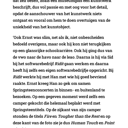
dat zelf beseft, zoals een museumgids een kunstwerk
beschrijft, dus vol passie en met oog voor het detail,
opdat de aanschouwer van het kunstwerk niets
ontgaat en vooral om hem te doen overtuigen van de
uniekheid van het kunstobject.
‘Ook Ernst was slim, net als ik, niet onbescheiden
bedoeld overigens, maar ook hij kon niet terugkijken
op een glansrijke schoolcarrière. Ook hij ging dus van
de vwo naar de havo naar de leao. Daarna is hij via Sid
bij het softwarebedrijf
Ridit
gaan werken en daarna
heeft hij zelfs een eigen softwarebedrijfje opgericht. Bij
Ridit
werkte hij met Han met wie hij goed bevriend
raakte. Ernst kreeg Han zo gek om samen
Springsteenconcerten in binnen- en buitenland te
bezoeken. Op een gegeven moment werd zelfs een
camper gekocht die helemaal beplakt werd met
Springsteentitels. Op de zijkant van zijn camper
stonden de titels
Fire
en
Tougher than the Rest
en op
deze kant van de foto zie je dus
Human Touch
en
Point