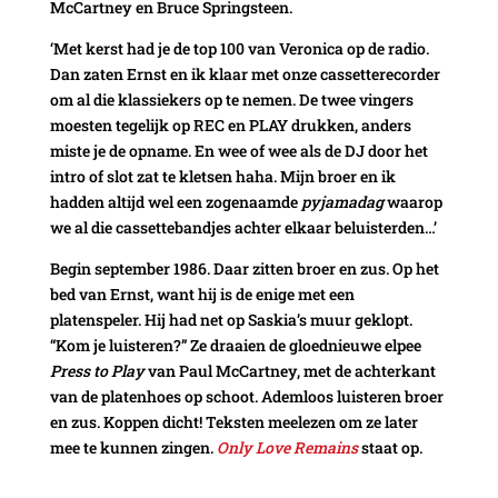
McCartney en Bruce Springsteen.
‘Met kerst had je de top 100 van Veronica op de radio.
Dan zaten Ernst en ik klaar met onze cassetterecorder
om al die klassiekers op te nemen. De twee vingers
moesten tegelijk op REC en PLAY drukken, anders
miste je de opname. En wee of wee als de DJ door het
intro of slot zat te kletsen haha. Mijn broer en ik
hadden altijd wel een zogenaamde
pyjamadag
waarop
we al die cassettebandjes achter elkaar beluisterden…’
Begin september 1986. Daar zitten broer en zus. Op het
bed van Ernst, want hij is de enige met een
platenspeler. Hij had net op Saskia’s muur geklopt.
“Kom je luisteren?” Ze draaien de gloednieuwe elpee
Press to Play
van Paul McCartney, met de achterkant
van de platenhoes op schoot. Ademloos luisteren broer
en zus. Koppen dicht! Teksten meelezen om ze later
mee te kunnen zingen.
Only Love Remains
staat op.