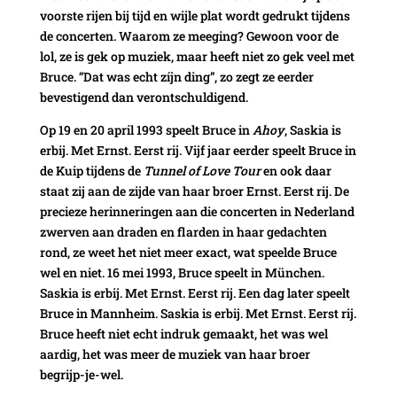
voorste rijen bij tijd en wijle plat wordt gedrukt tijdens
de concerten. Waarom ze meeging? Gewoon voor de
lol, ze is gek op muziek, maar heeft niet zo gek veel met
Bruce. “Dat was echt zíjn ding”, zo zegt ze eerder
bevestigend dan verontschuldigend.
Op 19 en 20 april 1993 speelt Bruce in
Ahoy
, Saskia is
erbij. Met Ernst. Eerst rij. Vijf jaar eerder speelt Bruce in
de Kuip tijdens de
Tunnel of Love Tour
en ook daar
staat zij aan de zijde van haar broer Ernst. Eerst rij. De
precieze herinneringen aan die concerten in Nederland
zwerven aan draden en flarden in haar gedachten
rond, ze weet het niet meer exact, wat speelde Bruce
wel en niet. 16 mei 1993, Bruce speelt in München.
Saskia is erbij. Met Ernst. Eerst rij. Een dag later speelt
Bruce in Mannheim. Saskia is erbij. Met Ernst. Eerst rij.
Bruce heeft niet echt indruk gemaakt, het was wel
aardig, het was meer de muziek van haar broer
begrijp-je-wel.