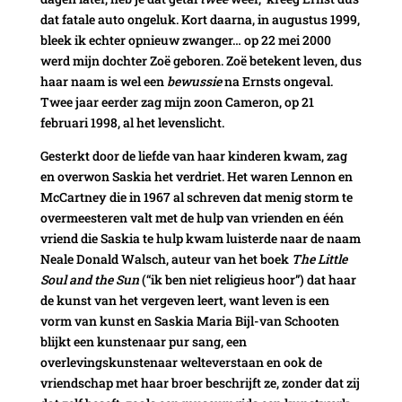
dat fatale auto ongeluk. Kort daarna, in augustus 1999,
bleek ik echter opnieuw zwanger… op 22 mei 2000
werd mijn dochter Zoë geboren. Zoë betekent leven, dus
haar naam is wel een
bewussie
na Ernsts ongeval.
Twee jaar eerder zag mijn zoon Cameron, op 21
februari 1998, al het levenslicht.
Gesterkt door de liefde van haar kinderen kwam, zag
en overwon Saskia het verdriet. Het waren Lennon en
McCartney die in 1967 al schreven dat menig storm te
overmeesteren valt met de hulp van vrienden en één
vriend die Saskia te hulp kwam luisterde naar de naam
Neale Donald Walsch, auteur van het boek
The Little
Soul and the Sun
(“ik ben niet religieus hoor”) dat haar
de kunst van het vergeven leert, want leven is een
vorm van kunst en Saskia Maria Bijl-van Schooten
blijkt een kunstenaar pur sang, een
overlevingskunstenaar welteverstaan en ook de
vriendschap met haar broer beschrijft ze, zonder dat zij