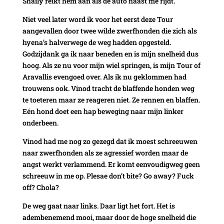
Shaily reikt hem aan als de auto naast me rijdt.
Niet veel later word ik voor het eerst deze Tour
aangevallen door twee wilde zwerfhonden die zich als
hyena’s halverwege de weg hadden opgesteld.
Godzijdank ga ik naar beneden en is mijn snelheid dus
hoog. Als ze nu voor mijn wiel springen, is mijn Tour of
Aravallis evengoed over. Als ik nu geklommen had
trouwens ook. Vinod tracht de blaffende honden weg
te toeteren maar ze reageren niet. Ze rennen en blaffen.
Eén hond doet een hap beweging naar mijn linker
onderbeen.
Vinod had me nog zo gezegd dat ik moest schreeuwen
naar zwerfhonden als ze agressief worden maar de
angst werkt verlammend. Er komt eenvoudigweg geen
schreeuw in me op. Plesae don’t bite? Go away? Fuck
off? Chola?
De weg gaat naar links. Daar ligt het fort. Het is
adembenemend mooi, maar door de hoge snelheid die