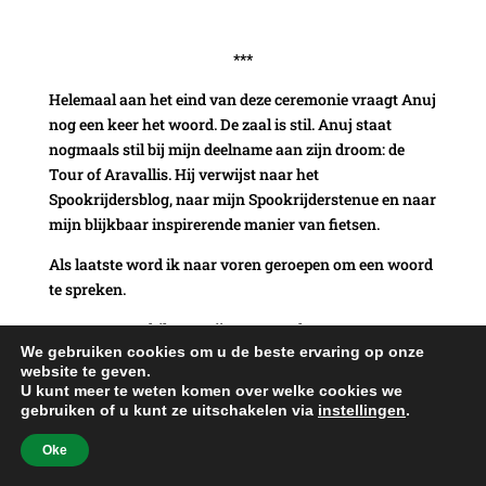
***
Helemaal aan het eind van deze ceremonie vraagt Anuj
nog een keer het woord. De zaal is stil. Anuj staat
nogmaals stil bij mijn deelname aan zijn droom: de
Tour of Aravallis. Hij verwijst naar het
Spookrijdersblog, naar mijn Spookrijderstenue en naar
mijn blijkbaar inspirerende manier van fietsen.
Als laatste word ik naar voren geroepen om een woord
te spreken.
Wat een verschil met mijn toespraak van nog maar
We gebruiken cookies om u de beste ervaring op onze
vier dagen geleden in Ahmedabad. Het lijkt een jaar
website te geven.
geleden. Toen kende ik alleen Vinod, Bhavik, Anuj en
U kunt meer te weten komen over welke cookies we
Jiggy. Nu ken ik vrijwel iedereen.
gebruiken of u kunt ze uitschakelen via
instellingen
.
Het is wederom doodstil. De sprekers worden allen
Oke
gerespecteerd. Ik dank de organisatie, de vrijwilligers,