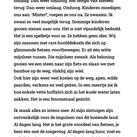
omlaag. Dan weer omhoog. Het tempo valt meteen
terug. Dan weer omlaag. Omhoog. Kinderen moedigen
ons aan. ‘Mister!’, roepen ze ons na. Ze zwaaien. Ik
zwaai zo veel mogelijk terug. Sommige kinderen
gooien stenen naar ons. Het is niet vijandelijk bedoeld.
Het is een spelletje voor ze. Ze hebben geen idee. Wij
zijn mannen met rare hoofddeksels die zich op
glimmende fietsen voortbewegen. Er zit één witte
mijnheer tussen. Die mijnheer zwaait. Als beloning
gooien we een steen naar zijn fiets en slaan we met
bamboe op de weg, vlakbij zijn wiel.
Ook hier zijn weer veel koeien op de weg, apen, wilde
paarden, varkens en veel geiten. In een meertje zie ik
hoe enkele vette buffalo’s zich in het koele water laten
zakken. Het is een fenomenaal gezicht.
Ik maak alles zo intens mee. Al mijn zintuigen zijn
ontvankelijk voor de impulsen van dit boeiende land.
Al dagen lang. Het is het grote voordeel van fietsen, je
bent één met de omgeving. Al dagen lang hoor, voel en