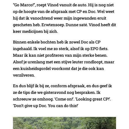
“Go Marco!”, roept Vinod vanuit de auto. Hij is nog niet
op de hoogte van de afspraak met CP en Doc. Wel weet
hij dat ik vanochtend weer mijn ingewanden eruit
gescheten heb. Erwtensoep. Dunne saté. Vinod heeft dit
keer medicijnen bij zich.
Binnen enkele bochten heb ik zowel Doc als CP
ingehaald. Ik voel me zo sterk, alsof ik op EPO fiets.
Maar ik kan niet profiteren van mijn sterke benen.
Alsof je urenlang met een stijve leuter rondloopt, maar
een kuisheidsgordel voorkomt dat je die ook kan
verzilveren.
En dus blijf ik bij ze, conform afspraak, en dus geef ik
ze de tips die we gisteravond nog bespraken. Ik
schreeuw ze omhoog. ‘Come on!’. ‘Looking great CP!’.
‘Don’t give up Doc. You can do this!’
Videospeler