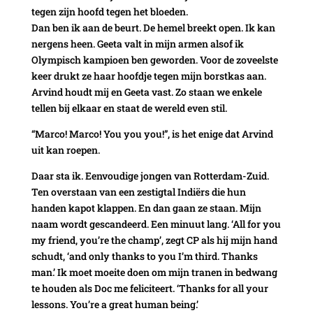
tegen zijn hoofd tegen het bloeden.
Dan ben ik aan de beurt. De hemel breekt open. Ik kan
nergens heen. Geeta valt in mijn armen alsof ik
Olympisch kampioen ben geworden. Voor de zoveelste
keer drukt ze haar hoofdje tegen mijn borstkas aan.
Arvind houdt mij en Geeta vast. Zo staan we enkele
tellen bij elkaar en staat de wereld even stil.
“Marco! Marco! You you you!”, is het enige dat Arvind
uit kan roepen.
Daar sta ik. Eenvoudige jongen van Rotterdam-Zuid.
Ten overstaan van een zestigtal Indiërs die hun
handen kapot klappen. En dan gaan ze staan. Mijn
naam wordt gescandeerd. Een minuut lang. ‘All for you
my friend, you’re the champ’, zegt CP als hij mijn hand
schudt, ‘and only thanks to you I’m third. Thanks
man.’ Ik moet moeite doen om mijn tranen in bedwang
te houden als Doc me feliciteert. ‘Thanks for all your
lessons. You’re a great human being.’