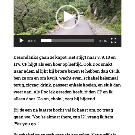
00:00
00:16
Desondanks gaan ze kapot. Het stijgt naar 8, 9, 10 en
11%. CP hijgt als een hoer op leeftijd. Ook Doc snakt
naar adem al lijkt hij betere benen te hebben dan CP. Ik
ben ze om en om kwijt, wacht even, schakel helemaal
terug, zigzag, drink, passeer enkele koeien, en sluit dan
weer aan. Als Doc lek gereden heeft, rijden CP en ik
alleen door. ‘Go on, chola!’, zegt hij hijgend.
Bij de een na laatste bocht val ik haast om, zo traag
gaan we. ‘You’re almost there, can I?’, vraag ik hem.
‘Yes you go…’
Ik schakel op en trek weg als een raket. Natuurlijk is