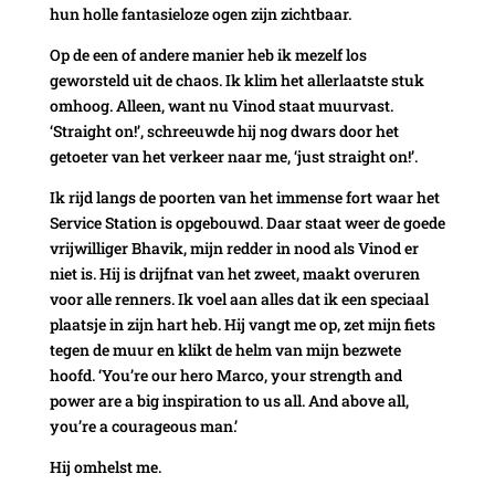
hun holle fantasieloze ogen zijn zichtbaar.
Op de een of andere manier heb ik mezelf los
geworsteld uit de chaos. Ik klim het allerlaatste stuk
omhoog. Alleen, want nu Vinod staat muurvast.
‘Straight on!’, schreeuwde hij nog dwars door het
getoeter van het verkeer naar me, ‘just straight on!’.
Ik rijd langs de poorten van het immense fort waar het
Service Station is opgebouwd. Daar staat weer de goede
vrijwilliger Bhavik, mijn redder in nood als Vinod er
niet is. Hij is drijfnat van het zweet, maakt overuren
voor alle renners. Ik voel aan alles dat ik een speciaal
plaatsje in zijn hart heb. Hij vangt me op, zet mijn fiets
tegen de muur en klikt de helm van mijn bezwete
hoofd. ‘You’re our hero Marco, your strength and
power are a big inspiration to us all. And above all,
you’re a courageous man.’
Hij omhelst me.