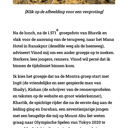
[Klik op de afbeelding voor een vergroting]
e
Na de lunch, na de 1.571
groepsfoto van Bhavik en
vlak voor de aanvang van de terugweg, naar het Mana
Hotel in Ranakpur (dezelfde weg als de heenweg),
adviseert Vinod mij om een ander groepje op te zoeken.
Sterkere, lees jongere, renners. Vinod wil persé dat ik
binnen de tijdslimiet binnen kom.
Ik kies het groepje dat na de Montra groep start met
Ingit (de vriendelijke en zeer gespierde man van
Shaily), Kishan (de schrijver van de rennersprofielen
en teksten op de website en groot wielerkenner),
Khartik, de spichtige rijder die na de eerste dag aan de
leiding ging en Darshan, een zeventienjarige jongen
met een beugeltje die mij op Mount Abu liet weten
graag naar Olympische Spelen van Tokyo 2020 te