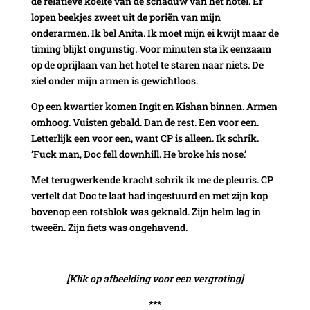
de relatieve koelte van de schaduw van het hotel. Er
lopen beekjes zweet uit de poriën van mijn
onderarmen. Ik bel Anita. Ik moet mijn ei kwijt maar de
timing blijkt ongunstig. Voor minuten sta ik eenzaam
op de oprijlaan van het hotel te staren naar niets. De
ziel onder mijn armen is gewichtloos.
Op een kwartier komen Ingit en Kishan binnen. Armen
omhoog. Vuisten gebald. Dan de rest. Een voor een.
Letterlijk een voor een, want CP is alleen. Ik schrik.
‘Fuck man, Doc fell downhill. He broke his nose.’
Met terugwerkende kracht schrik ik me de pleuris. CP
vertelt dat Doc te laat had ingestuurd en met zijn kop
bovenop een rotsblok was geknald. Zijn helm lag in
tweeën. Zijn fiets was ongehavend.
[Klik op afbeelding voor een vergroting]
***