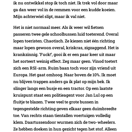
ik nu ontwikkel stop ik toch niet. Ik trek vol door maar
ga dan weer vol in de remmen voor een kudde koeien.
Mijn achterwiel slipt, maar ik val niet.
Het is niet normaal meer. Als ik weer wil fietsen
passeren twee gele schoolbussen luid toeterend. Overal
lopen toeristen. Chaotisch. Ze kiezen niet één richting
maar lopen gewoon overal, kriskras, zigzaggend. Het is
krankzinnig. ‘Fuck!’, gooi ik er een paar keer uit maar
het sorteert weinig effect. Zeg maar geen. Vinod toetert
zich een RSI-arm. Ruim baan toch voor zijn vriend uit
Europa. Het gaat omhoog. Naar boven de 10%. Ik moet
nu blijven trappen anders ga ik plat op mijn bek. Ik
slinger langs een busje en een tractor. Op een laatste
kruispunt staat een politieagent voor Jan Lul op een
fluitje te blazen. Twee veel te grote bussen in
tegengestelde richting geven elkaar geen duimbreedte
toe. Van rechts staan tientallen voertuigen volledig
klem. Daartussendoor wurmen zich de two-wheelers.
Ze hebben doeken in hun gezicht tegen het stof. Alleen