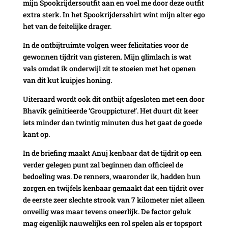
mijn Spookrijdersoutfit aan en voel me door deze outfit
extra sterk. In het Spookrijdersshirt wint mijn alter ego
het van de feitelijke drager.
In de ontbijtruimte volgen weer felicitaties voor de
gewonnen tijdrit van gisteren. Mijn glimlach is wat
vals omdat ik onderwijl zit te stoeien met het openen
van dit kut kuipjes honing.
Uiteraard wordt ook dit ontbijt afgesloten met een door
Bhavik geïnitieerde ‘Grouppicture!’. Het duurt dit keer
iets minder dan twintig minuten dus het gaat de goede
kant op.
In de briefing maakt Anuj kenbaar dat de tijdrit op een
verder gelegen punt zal beginnen dan officieel de
bedoeling was. De renners, waaronder ik, hadden hun
zorgen en twijfels kenbaar gemaakt dat een tijdrit over
de eerste zeer slechte strook van 7 kilometer niet alleen
onveilig was maar tevens oneerlijk. De factor geluk
mag eigenlijk nauwelijks een rol spelen als er topsport