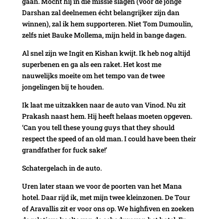
gaan. Mocht hij in die missie slagen (voor de jonge
Darshan zal deelnemen écht belangrijker zijn dan
winnen), zal ik hem supporteren. Niet Tom Dumoulin,
zelfs niet Bauke Mollema, mijn held in bange dagen.
Al snel zijn we Ingit en Kishan kwijt. Ik heb nog altijd
superbenen en ga als een raket. Het kost me
nauwelijks moeite om het tempo van de twee
jongelingen bij te houden.
Ik laat me uitzakken naar de auto van Vinod. Nu zit
Prakash naast hem. Hij heeft helaas moeten opgeven.
‘Can you tell these young guys that they should
respect the speed of an old man. I could have been their
grandfather for fuck sake!’
Schatergelach in de auto.
Uren later staan we voor de poorten van het Mana
hotel. Daar rijd ik, met mijn twee kleinzonen. De Tour
of Aravallis zit er voor ons op. We highfiven en zoeken