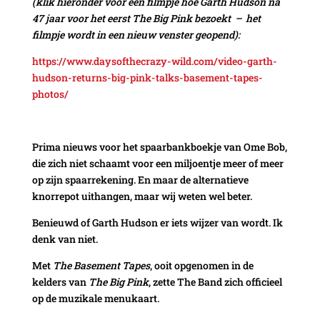
(klik hieronder voor een filmpje hoe Garth Hudson na
47 jaar voor het eerst The Big Pink bezoekt – het
filmpje wordt in een nieuw venster geopend):
https://www.daysofthecrazy-wild.com/video-garth-
hudson-returns-big-pink-talks-basement-tapes-
photos/
Prima nieuws voor het spaarbankboekje van Ome Bob,
die zich niet schaamt voor een miljoentje meer of meer
op zijn spaarrekening. En maar de alternatieve
knorrepot uithangen, maar wij weten wel beter.
Benieuwd of Garth Hudson er iets wijzer van wordt. Ik
denk van niet.
Met
The Basement Tapes
, ooit opgenomen in de
kelders van
The Big Pink
, zette The Band zich officieel
op de muzikale menukaart.