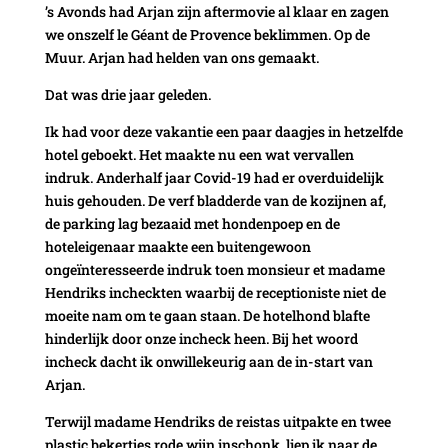
’s Avonds had Arjan zijn aftermovie al klaar en zagen
we onszelf le Géant de Provence beklimmen. Op de
Muur. Arjan had helden van ons gemaakt.
Dat was drie jaar geleden.
Ik had voor deze vakantie een paar daagjes in hetzelfde
hotel geboekt. Het maakte nu een wat vervallen
indruk. Anderhalf jaar Covid-19 had er overduidelijk
huis gehouden. De verf bladderde van de kozijnen af,
de parking lag bezaaid met hondenpoep en de
hoteleigenaar maakte een buitengewoon
ongeïnteresseerde indruk toen monsieur et madame
Hendriks incheckten waarbij de receptioniste niet de
moeite nam om te gaan staan. De hotelhond blafte
hinderlijk door onze incheck heen. Bij het woord
incheck dacht ik onwillekeurig aan de in-start van
Arjan.
Terwijl madame Hendriks de reistas uitpakte en twee
plastic bekertjes rode wijn inschonk, liep ik naar de