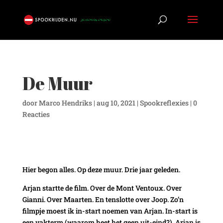
De Muur
door
Marco Hendriks
|
aug 10, 2021
|
Spookreflexies
|
0
Reacties
Hier begon alles. Op deze muur. Drie jaar geleden.
Arjan startte de film. Over de Mont Ventoux. Over
Gianni. Over Maarten. En tenslotte over Joop. Zo’n
filmpje moest ik in-start noemen van Arjan. In-start is
een vakterm (waarom heet het geen uit-eind?), Arjan is