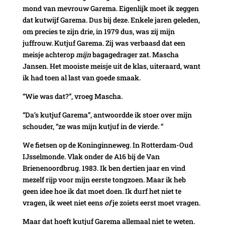
mond van mevrouw Garema. Eigenlijk moet ik zeggen
dat kutwijf Garema. Dus bij deze. Enkele jaren geleden,
om precies te zijn drie, in 1979 dus, was zij mijn
juffrouw. Kutjuf Garema. Zij was verbaasd dat een
meisje achterop
mijn
bagagedrager zat. Mascha
Jansen. Het mooiste meisje uit de klas, uiteraard, want
ik had toen al last van goede smaak.
“Wie was dat?”, vroeg Mascha.
“Da’s kutjuf Garema”, antwoordde ik stoer over mijn
schouder, “ze was mijn kutjuf in de vierde. “
We fietsen op de Koninginneweg. In Rotterdam-Oud
IJsselmonde. Vlak onder de A16 bij de Van
Brienenoordbrug. 1983. Ik ben dertien jaar en vind
mezelf rijp voor mijn eerste tongzoen. Maar ik heb
geen idee hoe ik dat moet doen. Ik durf het niet te
vragen, ik weet niet eens
of
je zoiets eerst moet vragen.
Maar dat hoeft kutjuf Garema allemaal niet te weten.