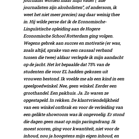
journalist worden maar mijn vader (“alle
journalisten zijn alcoholisten”, of andersom, ik
weet het niet meer precies)
zag daar weinig thee
in. Hij wilde perse dat ik de Economische-
Linguïstische opleiding aan de Hogere
Economische School Rotterdam ging volgen.
Wegens gebrek aan succes en motivatie (er was,
zoals altijd, sprake van een causaal verband
tussen die twee) aldaar verlegde ik mijn aandacht
op de jacht. Het lot bepaalde dat 75% van de
studenten die voor EL hadden gekozen uit
vrouwen bestond. Ik voelde me als een kind in een
speelgoedwinkel. Nee, geen winkel. Eerder een
groothandel. Een pakhuis. Ja. Zo waren ze
opgestapeld. In rekken. De klantvriendelijkheid
van een winkel ontbrak en voor de verleiding van
een gelikte showroom was ik ongevoelig.
Er stond
die dagen geen maat op mijn paringsdrang. Ik
moest scoren, ging voor kwantiteit, niet voor de
inhoud, nou ja hoogstens mijn eigen inhoud, en