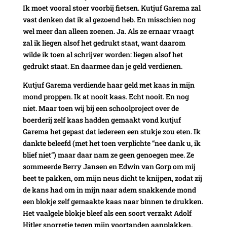
Ik moet vooral stoer voorbij fietsen. Kutjuf Garema zal
vast denken dat ik al gezoend heb. En misschien nog
wel meer dan alleen zoenen. Ja. Als ze ernaar vraagt
zal ik liegen alsof het gedrukt staat, want daarom
wilde ik toen al schrijver worden: liegen alsof het
gedrukt staat. En daarmee dan je geld verdienen.
Kutjuf Garema verdiende haar geld met kaas in mijn
mond proppen. Ik at nooit kaas. Echt nooit. En nog
niet. Maar toen wij bij een schoolproject over de
boerderij zelf kaas hadden gemaakt vond kutjuf
Garema het gepast dat iedereen een stukje zou eten. Ik
dankte beleefd (met het toen verplichte “nee dank u, ik
blief niet”) maar daar nam ze geen genoegen mee. Ze
sommeerde Berry Jansen en Edwin van Gorp om mij
beet te pakken, om mijn neus dicht te knijpen, zodat zij
de kans had om in mijn naar adem snakkende mond
een blokje zelf gemaakte kaas naar binnen te drukken.
Het vaalgele blokje bleef als een soort verzakt Adolf
Hitler snorretje tegen mijn voortanden aanplakken.