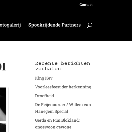
Contact
otogalerij
Spookrijdende Partners
01
Recente berichten
verhalen
King Kev
Voorleesfeest der herkenning
Droefheid
De Feijenoorder / Willem van
Hanegem Special
Gerda en Pim Blokland:
ongewoon gewone