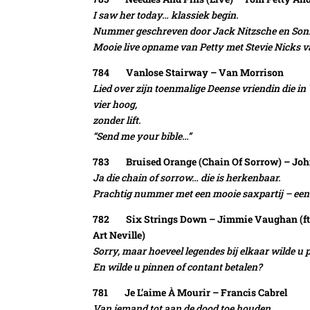
I saw her today… klassiek begin.
Nummer geschreven door Jack Nitzsche en Son
Mooie live opname van Petty met Stevie Nicks 
784 Vanlose Stairway – Van Morrison
Lied over zijn toenmalige Deense vriendin die 
vier hoog,
zonder lift.
“Send me your bible…”
783 Bruised Orange (Chain Of Sorrow) – Joh
Ja die chain of sorrow… die is herkenbaar.
Prachtig nummer met een mooie saxpartij – een 
782 Six Strings Down – Jimmie Vaughan (ft. Er
Art Neville)
Sorry, maar hoeveel legendes bij elkaar wilde u 
En wilde u pinnen of contant betalen?
781 Je L’aime À Mourir – Francis Cabrel
Van iemand tot aan de dood toe houden.