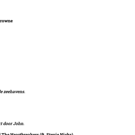
Browne
de zeehavens.
kt door John.
he Heartbreakers (ft. Stevie Nicks)