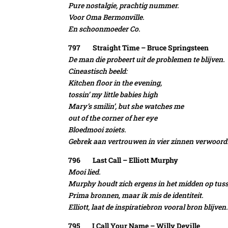
Pure nostalgie, prachtig nummer.
Voor Oma Bermonville.
En schoonmoeder Co.
797 Straight Time – Bruce Springsteen
De man die probeert uit de problemen te blijven.
Cineastisch beeld:
Kitchen floor in the evening,
tossin’ my little babies high
Mary’s smilin’, but she watches me
out of the corner of her eye
Bloedmooi zoiets.
Gebrek aan vertrouwen in vier zinnen verwoord
796 Last Call – Elliott Murphy
Mooi lied.
Murphy houdt zich ergens in het midden op tuss
Prima bronnen, maar ik mis de identiteit.
Elliott, laat de inspiratiebron vooral bron blijven.
795 I Call Your Name – Willy Deville