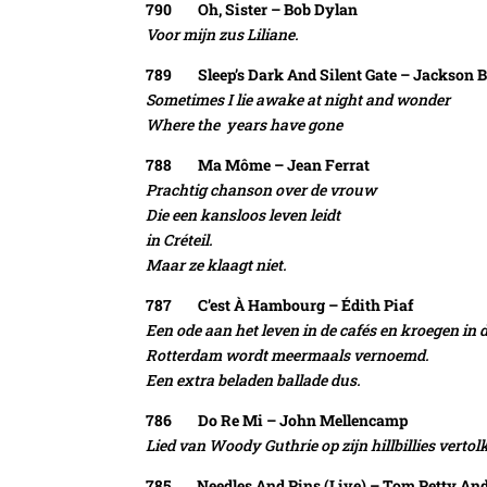
790 Oh, Sister – Bob Dylan
Voor mijn zus Liliane.
789 Sleep’s Dark And Silent Gate – Jackson 
Sometimes I lie awake at night and wonder
Where the years have gone
788 Ma Môme – Jean Ferrat
Prachtig chanson over de vrouw
Die een kansloos leven leidt
in Créteil.
Maar ze klaagt niet.
787 C’est À Hambourg – Édith Piaf
Een ode aan het leven in de cafés en kroegen in 
Rotterdam wordt meermaals vernoemd.
Een extra beladen ballade dus.
786 Do Re Mi – John Mellencamp
Lied van Woody Guthrie op zijn hillbillies vertol
785 Needles And Pins (Live) – Tom Petty And T