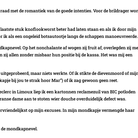
l raad met de romantiek van de goede intenties. Voor de brildrager wo
laatste stuk knoflookworst beter had laten staan en als ik door mijn
 ik als een ongeleid botsautootje langs de schappen manoeuvreerde.
kapnevel. Op het nonchalante af wogen zij fruit af, overlegden zij me
n zij allen zonder misbaar hun positie bij de kassa. Het was mij een
uitgeprobeerd, maar niets werkte. Of ik stikte de dievenmoord of mij
apje bij jou te strak hoor Mar”) of ik zag gewoon geen reet.
eclerc in Limoux liep ik een kartonnen reclamezuil van BIC potloden
anse dame aan te stoten wier douche overduidelijk defect was.
lervriendelijkst op mijn excuses. In mijn mondkapje vermengde haar
 in de mondkapnevel.