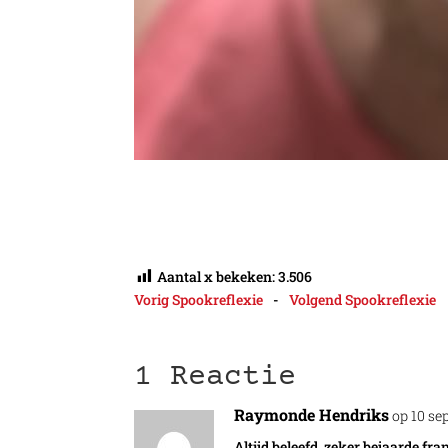
Aantal x bekeken:
3.506
Vorig Spookreflexie
-
Volgend Spookreflexie
1 Reactie
Raymonde Hendriks
op 10 se
Altijd beleefd, zeker bejaarde fr