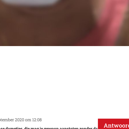
ptember 2020 om 12:08
Antwoor
anse dametjes, die mag je gewoon aanstoten zonder dat ze