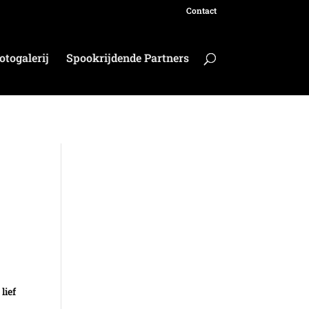
Contact
otogalerij
Spookrijdende Partners
lief