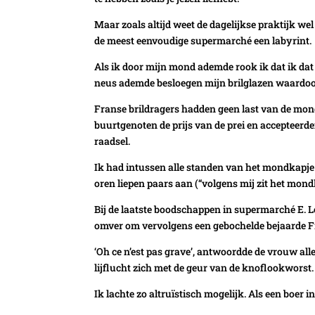
Maar zoals altijd weet de dagelijkse praktijk we
de meest eenvoudige supermarché een labyrint.
Als ik door mijn mond ademde rook ik dat ik dat 
neus ademde besloegen mijn brilglazen waardoor
Franse brildragers hadden geen last van de mond
buurtgenoten de prijs van de prei en accepteerde
raadsel.
Ik had intussen alle standen van het mondkapje 
oren liepen paars aan (“volgens mij zit het mondk
Bij de laatste boodschappen in supermarché E. L
omver om vervolgens een gebochelde bejaarde Fr
‘Oh ce n’est pas grave’, antwoordde de vrouw al
lijflucht zich met de geur van de knoflookworst.
Ik lachte zo altruïstisch mogelijk. Als een boer