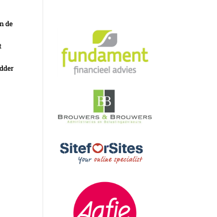
an de
t
odder