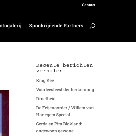
Contact
otogalerij
Spookrijdende Partners
Recente berichten
verhalen
King Kev
Voorleesfeest der herkenning
Droefheid
De Feijenoorder / Willem van
Hanegem Special
Gerda en Pim Blokland:
ongewoon gewone