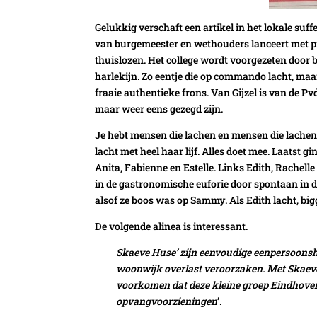
Gelukkig verschaft een artikel in het lokale suff
van burgemeester en wethouders lanceert met p
thuislozen. Het college wordt voorgezeten door 
harlekijn. Zo eentje die op commando lacht, maar
fraaie authentieke frons. Van Gijzel is van de Pvd
maar weer eens gezegd zijn.
Je hebt mensen die lachen en mensen die lachen.
lacht met heel haar lijf. Alles doet mee. Laatst g
Anita, Fabienne en Estelle. Links Edith, Rachel
in de gastronomische euforie door spontaan in 
alsof ze boos was op Sammy. Als Edith lacht, bi
De volgende alinea is interessant.
Skaeve Huse’ zijn eenvoudige eenpersoonsh
woonwijk overlast veroorzaken. Met Skaeve
voorkomen dat deze kleine groep Eindhove
opvangvoorzieningen
’.