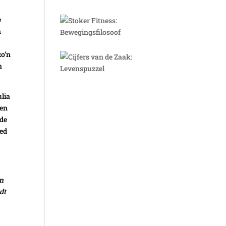
e
n
zo’n
n
ulia
ten
lde
eed
en
dt