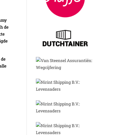
ammy
th de
kte
igde
 de
alle