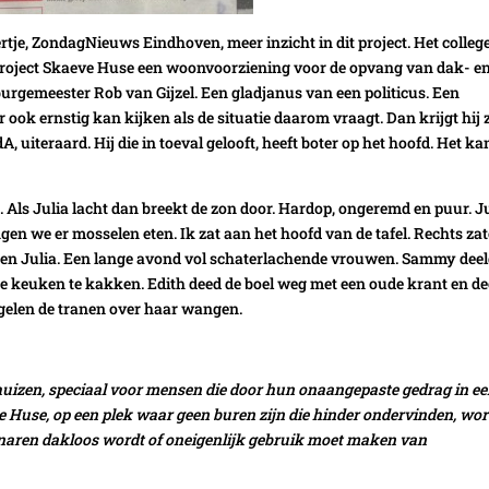
ertje, ZondagNieuws Eindhoven, meer inzicht in dit project. Het colleg
roject Skaeve Huse een woonvoorziening voor de opvang van dak- e
burgemeester Rob van Gijzel. Een gladjanus van een politicus. Een
 ook ernstig kan kijken als de situatie daarom vraagt. Dan krijgt hij 
A, uiteraard. Hij die in toeval gelooft, heeft boter op het hoofd. Het ka
 Als Julia lacht dan breekt de zon door. Hardop, ongeremd en puur. J
ingen we er mosselen eten. Ik zat aan het hoofd van de tafel. Rechts za
le en Julia. Een lange avond vol schaterlachende vrouwen. Sammy dee
de keuken te kakken. Edith deed de boel weg met een oude krant en d
ggelen de tranen over haar wangen.
uizen, speciaal voor mensen die door hun onaangepaste gedrag in e
 Huse, op een plek waar geen buren zijn die hinder ondervinden, wor
naren dakloos wordt of oneigenlijk gebruik moet maken van