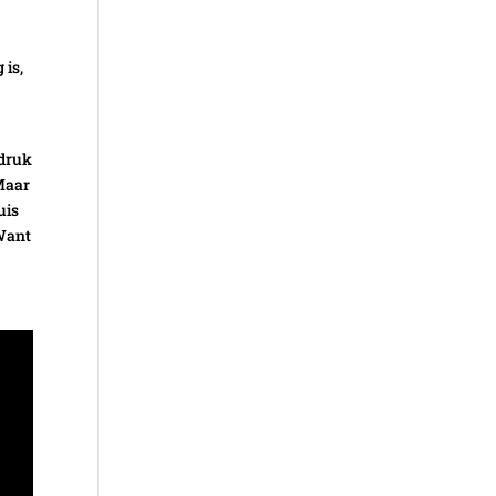
 is,
 druk
 Maar
uis
 Want