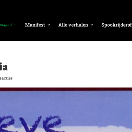
Manifest
Alle verhalen
Spookrijdersf
ia
reacties