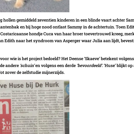
ag hollen gemiddeld zeventien kinderen in een blinde vaart achter S
plantenbak en bij hoge nood ontlast Sammy in de achtertuin. Toen Edi
ige Costaricaanse hondje Cuca van haar broer toevertrouwd kreeg, mer
van Edith naar het syndroom van Asperger waar Julia aan lijdt, bevest
voor wie is het project bedoeld? Het Deense ‘Skaeve’ betekent volgens
s de andere
‘schuin’
en volgens een derde
‘bevoordeeld’
. ‘Huse’ blijkt op 
ot zover de zelfstudie mijnerzijds.