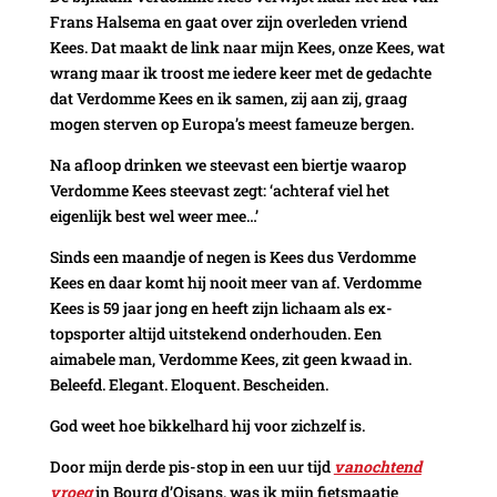
Frans Halsema en gaat over zijn overleden vriend
Kees. Dat maakt de link naar mijn Kees, onze Kees, wat
wrang maar ik troost me iedere keer met de gedachte
dat Verdomme Kees en ik samen, zij aan zij, graag
mogen sterven op Europa’s meest fameuze bergen.
Na afloop drinken we steevast een biertje waarop
Verdomme Kees steevast zegt: ‘achteraf viel het
eigenlijk best wel weer mee…’
Sinds een maandje of negen is Kees dus Verdomme
Kees en daar komt hij nooit meer van af. Verdomme
Kees is 59 jaar jong en heeft zijn lichaam als ex-
topsporter altijd uitstekend onderhouden. Een
aimabele man, Verdomme Kees, zit geen kwaad in.
Beleefd. Elegant. Eloquent. Bescheiden.
God weet hoe bikkelhard hij voor zichzelf is.
Door mijn derde pis-stop in een uur tijd
vanochtend
vroeg
in Bourg d’Oisans, was ik mijn fietsmaatje