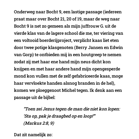
Onderweg naar Bocht 9, een lastige passage (iedereen
praat maar over Bocht 21, 20 of 19, maar de weg naar
Bocht 9 is net zo gemeen als mijn juffrouw G. uit de
vierde klas van de lagere school die me, ter viering van
een voltooid boerderijproject, verplicht kaas liet eten
door twee potige klasgenoten (Berry Jansen en Edwin
van Gorp) te ontbieden mij in een houtgreep te nemen
zodat zij met haar ene hand mijn neus dicht kon
knijpen en met haar andere hand mijn opengesperde
mond kon vullen met de zelf gefabriceerde kaas, moge
haar vervloekte handen alsnog branden in de hel),
komen we ploeggenoot Michel tegen. Ik denk aan een
passage uit de bijbel:
“Toen zei Jezus tegen de man die niet kon lopen:
’Sta op, pak je draagbed op en loop!’”
(Markus 2:8, 9)
Dat zit namelijk zo: