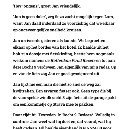
‘Hey jongens!’, groet Jan vriendelijk.
‘Jan is geen daler’, zeg ik zo zacht mogelijk tegen Lars,
want Jan daalt inderdaad zo voorzichtig dat we elkaar
op ongeveer gelijke snelheid kruisen.
Jan arriveerde gisteren als laatste. We begroetten
elkaar op het bordes van het hotel. Ik haalde uit het
hok zijn doosje met fietskleding, heette hem nogmaals
welkom namens de
Rotterdam Fund Racers
en tot aan
deze Bocht 9 verdween Jan eigenlijk van mijn radar. Op
en ván de fiets zag Jan er goed gesoigneerd uit.
Jan lijkt me een man die niet zo snel de weg zal
kwijtraken. Een ervaren fietser ook. Geen type die bij
de voorspelde windkracht 8 zijn fiets uit de garage pakt
om een kommetje op Strava mee te pakken.
Daar rijdt hij. Tevreden. In Bocht 9. Bedeesd. Volledig in
controle. Jan weet wat hij doet en, dat vooral, wat hij
heeft gedaan. Hij haalde eigenhandig €16.524,00 voor