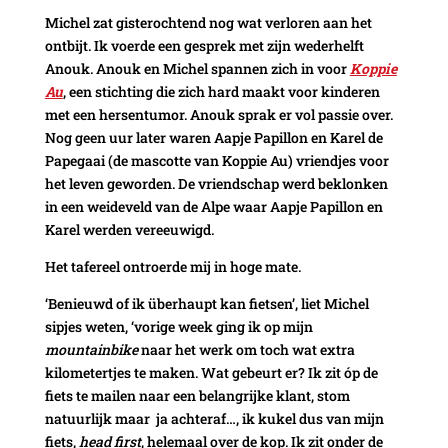
Michel zat gisterochtend nog wat verloren aan het
ontbijt. Ik voerde een gesprek met zijn wederhelft
Anouk. Anouk en Michel spannen zich in voor
Koppie
Au
, een stichting die zich hard maakt voor kinderen
met een hersentumor. Anouk sprak er vol passie over.
Nog geen uur later waren Aapje Papillon en Karel de
Papegaai (de mascotte van Koppie Au) vriendjes voor
het leven geworden. De vriendschap werd beklonken
in een weideveld van de Alpe waar Aapje Papillon en
Karel werden vereeuwigd.
Het tafereel ontroerde mij in hoge mate.
‘Benieuwd of ik überhaupt kan fietsen’, liet Michel
sipjes weten, ‘vorige week ging ik op mijn
mountainbike
naar het werk om toch wat extra
kilometertjes te maken. Wat gebeurt er? Ik zit óp de
fiets te mailen naar een belangrijke klant, stom
natuurlijk maar ja achteraf…, ik kukel dus van mijn
fiets,
head first
, helemaal over de kop. Ik zit onder de