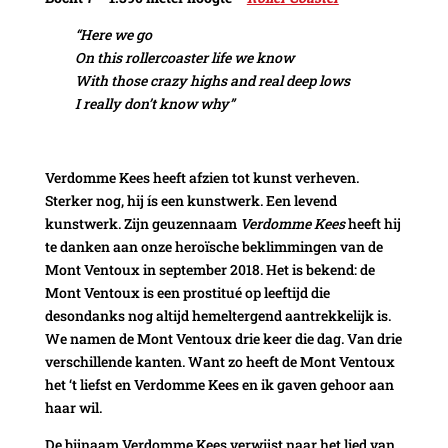
“Here we go
On this rollercoaster life we know
With those crazy highs and real deep lows
I really don’t know why”
Verdomme Kees heeft afzien tot kunst verheven.
Sterker nog, hij ís een kunstwerk. Een levend
kunstwerk. Zijn geuzennaam
Verdomme Kees
heeft hij
te danken aan onze heroïsche beklimmingen van de
Mont Ventoux in september 2018. Het is bekend: de
Mont Ventoux is een prostitué op leeftijd die
desondanks nog altijd hemeltergend aantrekkelijk is.
We namen de Mont Ventoux drie keer die dag. Van drie
verschillende kanten. Want zo heeft de Mont Ventoux
het ‘t liefst en Verdomme Kees en ik gaven gehoor aan
haar wil.
De bijnaam Verdomme Kees verwijst naar het lied van