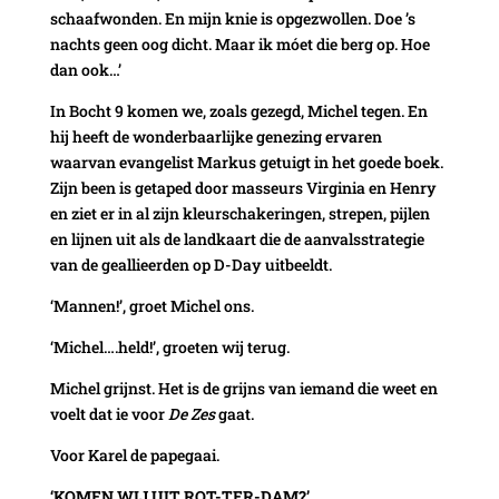
schaafwonden. En mijn knie is opgezwollen. Doe ’s
nachts geen oog dicht. Maar ik móet die berg op. Hoe
dan ook…’
In Bocht 9 komen we, zoals gezegd, Michel tegen. En
hij heeft de wonderbaarlijke genezing ervaren
waarvan evangelist Markus getuigt in het goede boek.
Zijn been is getaped door masseurs Virginia en Henry
en ziet er in al zijn kleurschakeringen, strepen, pijlen
en lijnen uit als de landkaart die de aanvalsstrategie
van de geallieerden op D-Day uitbeeldt.
‘Mannen!’, groet Michel ons.
‘Michel….held!’, groeten wij terug.
Michel grijnst. Het is de grijns van iemand die weet en
voelt dat ie voor
De Zes
gaat.
Voor Karel de papegaai.
‘KOMEN WIJ UIT ROT-TER-DAM?’