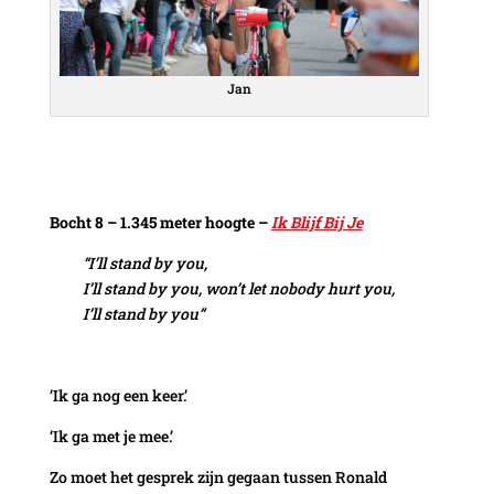
Jan
Bocht 8 – 1.345 meter hoogte –
Ik Blijf Bij Je
“I’ll stand by you,
I’ll stand by you, won’t let nobody hurt you,
I’ll stand by you”
‘Ik ga nog een keer.’
‘Ik ga met je mee.’
Zo moet het gesprek zijn gegaan tussen Ronald