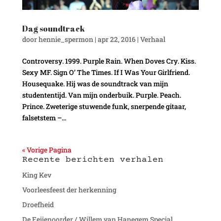
Dag soundtrack
door
hennie_spermon
|
apr 22, 2016
|
Verhaal
Controversy. 1999. Purple Rain. When Doves Cry. Kiss.
Sexy MF. Sign O’ The Times. If I Was Your Girlfriend.
Housequake. Hij was de soundtrack van mijn
studententijd. Van mijn onderbuik. Purple. Peach.
Prince. Zweterige stuwende funk, snerpende gitaar,
falsetstem –...
« Vorige Pagina
Recente berichten verhalen
King Kev
Voorleesfeest der herkenning
Droefheid
De Feijenoorder / Willem van Hanegem Special