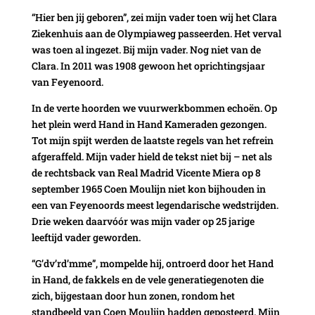
“Hier ben jij geboren”, zei mijn vader toen wij het Clara
Ziekenhuis aan de Olympiaweg passeerden. Het verval
was toen al ingezet. Bij mijn vader. Nog niet van de
Clara. In 2011 was 1908 gewoon het oprichtingsjaar
van Feyenoord.
In de verte hoorden we vuurwerkbommen echoën. Op
het plein werd Hand in Hand Kameraden gezongen.
Tot mijn spijt werden de laatste regels van het refrein
afgeraffeld. Mijn vader hield de tekst niet bij – net als
de rechtsback van Real Madrid Vicente Miera op 8
september 1965 Coen Moulijn niet kon bijhouden in
een van Feyenoords meest legendarische wedstrijden.
Drie weken daarvóór was mijn vader op 25 jarige
leeftijd vader geworden.
“G’dv’rd’mme”, mompelde hij, ontroerd door het Hand
in Hand, de fakkels en de vele generatiegenoten die
zich, bijgestaan door hun zonen, rondom het
standbeeld van Coen Moulijn hadden geposteerd. Mijn