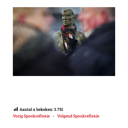
Aantal x bekeken:
3.751
Vorig Spookreflexie
-
Volgend Spookreflexie