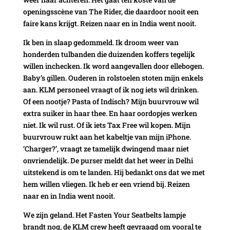
openingsscène van The Rider, die daardoor nooit een
faire kans krijgt. Reizen naar en in India went nooit.
Ik ben in slaap gedommeld. Ik droom weer van
honderden tulbanden die duizenden koffers tegelijk
willen inchecken. Ik word aangevallen door ellebogen.
Baby’s gillen. Ouderen in rolstoelen stoten mijn enkels
aan. KLM personeel vraagt of ik nog iets wil drinken.
Of een nootje? Pasta of Indisch? Mijn buurvrouw wil
extra suiker in haar thee. En haar oordopjes werken
niet. Ik wil rust. Of ik iets Tax Free wil kopen. Mijn
buurvrouw rukt aan het kabeltje van mijn iPhone.
‘Charger?’, vraagt ze tamelijk dwingend maar niet
onvriendelijk. De purser meldt dat het weer in Delhi
uitstekend is om te landen. Hij bedankt ons dat we met
hem willen vliegen. Ik heb er een vriend bij. Reizen
naar en in India went nooit.
We zijn geland. Het Fasten Your Seatbelts lampje
brandt nog, de KLM crew heeft gevraagd om vooral te