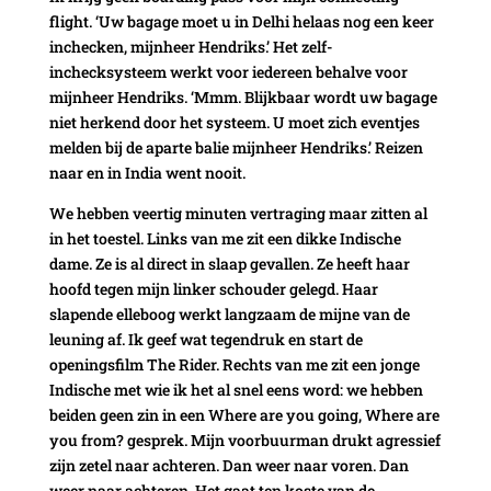
flight. ‘Uw bagage moet u in Delhi helaas nog een keer
inchecken, mijnheer Hendriks.’ Het zelf-
inchecksysteem werkt voor iedereen behalve voor
mijnheer Hendriks. ‘Mmm. Blijkbaar wordt uw bagage
niet herkend door het systeem. U moet zich eventjes
melden bij de aparte balie mijnheer Hendriks.’ Reizen
naar en in India went nooit.
We hebben veertig minuten vertraging maar zitten al
in het toestel. Links van me zit een dikke Indische
dame. Ze is al direct in slaap gevallen. Ze heeft haar
hoofd tegen mijn linker schouder gelegd. Haar
slapende elleboog werkt langzaam de mijne van de
leuning af. Ik geef wat tegendruk en start de
openingsfilm The Rider. Rechts van me zit een jonge
Indische met wie ik het al snel eens word: we hebben
beiden geen zin in een Where are you going, Where are
you from? gesprek. Mijn voorbuurman drukt agressief
zijn zetel naar achteren. Dan weer naar voren. Dan
weer naar achteren. Het gaat ten koste van de