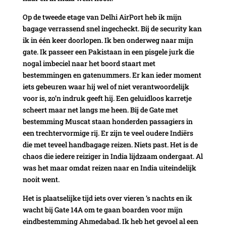
Op de tweede etage van Delhi AirPort heb ik mijn
bagage verrassend snel ingecheckt. Bij de security kan
ik in één keer doorlopen. Ik ben onderweg naar mijn
gate. Ik passeer een Pakistaan in een pisgele jurk die
nogal imbeciel naar het boord staart met
bestemmingen en gatenummers. Er kan ieder moment
iets gebeuren waar hij wel of niet verantwoordelijk
voor is, zo’n indruk geeft hij. Een geluidloos karretje
scheert maar net langs me heen. Bij de Gate met
bestemming Muscat staan honderden passagiers in
een trechtervormige rij. Er zijn te veel oudere Indiërs
die met teveel handbagage reizen. Niets past. Het is de
chaos die iedere reiziger in India lijdzaam ondergaat. Al
was het maar omdat reizen naar en India uiteindelijk
nooit went.
Het is plaatselijke tijd iets over vieren ‘s nachts en ik
wacht bij Gate 14A om te gaan boarden voor mijn
eindbestemming Ahmedabad. Ik heb het gevoel al een