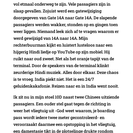
vol etmaal onderweg te zijn. Vele passagiers zijn in
slaap gevallen. Zojuist werd een gatewijziging
doorgegeven van Gate 14A naar Gate 14A. De slapende
passagiers werden wakker, stonden op en gingen toen
weer liggen. Niemand leek zich af te vragen waarom er
werd gewijzigd van 14A naar 14A. Mijn
rechterbuurman kijkt en luistert lusteloos naar een
hijgerig Hindi liedje op YouTube op zijn mobiel. Hij
ruikt naar oud zweet. Net als het oranje tapijt van de
terminal. Door de speakers van de terminal klinkt
zeurderige Hindi muziek. Alles door elkaar. Deze chaos
is te vroeg. India piekt niet. Het is een 24/7
geluidenkakafonie. Reizen naar en in India went nooit.
Ik zit nu in mijn stoel 10D naast twee Chinees uitziende
passagiers. Een ouder stel gaat tegen de richting in
weer het vliegtuig uit -God weet waarom, je boarding
pass wordt iedere twee meter gecontroleerd- en
veroorzaakt daarmee een opstopping in het vliegtuig,
een damestasje tikt in de plotselinge drukte rondom