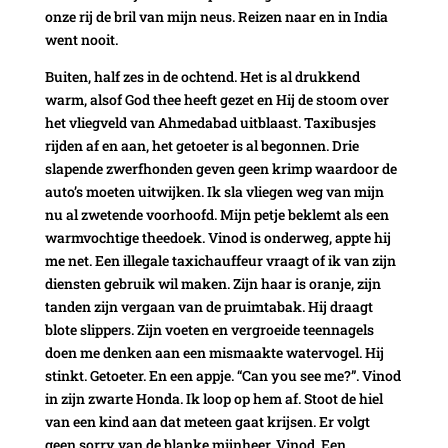
onze rij de bril van mijn neus. Reizen naar en in India
went nooit.
Buiten, half zes in de ochtend. Het is al drukkend
warm, alsof God thee heeft gezet en Hij de stoom over
het vliegveld van Ahmedabad uitblaast. Taxibusjes
rijden af en aan, het getoeter is al begonnen. Drie
slapende zwerfhonden geven geen krimp waardoor de
auto’s moeten uitwijken. Ik sla vliegen weg van mijn
nu al zwetende voorhoofd. Mijn petje beklemt als een
warmvochtige theedoek. Vinod is onderweg, appte hij
me net. Een illegale taxichauffeur vraagt of ik van zijn
diensten gebruik wil maken. Zijn haar is oranje, zijn
tanden zijn vergaan van de pruimtabak. Hij draagt
blote slippers. Zijn voeten en vergroeide teennagels
doen me denken aan een mismaakte watervogel. Hij
stinkt. Getoeter. En een appje. “Can you see me?”. Vinod
in zijn zwarte Honda. Ik loop op hem af. Stoot de hiel
van een kind aan dat meteen gaat krijsen. Er volgt
geen sorry van de blanke mijnheer. Vinod. Een