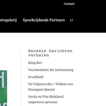
Contact
otogalerij
Spookrijdende Partners
Recente berichten
verhalen
King Kev
Voorleesfeest der herkenning
Droefheid
De Feijenoorder / Willem van
Hanegem Special
Gerda en Pim Blokland:
ongewoon gewone