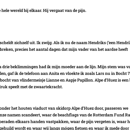
ele wereld bij elkaar. Hij vergaat van de pijn.
 scheldt zichzelf uit. Ik zwijg. Als ik nu de naam Hendriks (‘een Hendr
es breken, precies het aantal dagen dat mijn vader van het aardse heeft
Na drie beklimmingen had ik mijn moeder aan de lijn. Mijn stem was v
len, gaf ik de telefoon aan Anita en vloekte ik zoals Lars nu in Bocht 
e bocht van vlindermeisje Lianne en Aapje Papillon. Alpe d’Huez is een
druk speelt met de zwaartekracht.
e onder het houten viaduct van skidorp Alpe d’Huez door, passeren we
onze namen scandeert, waar de beachflags van de Rotterdam Fund R
eraden elkaars handen vastpakken, waar de pijn vergeten is, waar h
 gehuild wordt en waar wij langs mógen fietsen en waar ik mede door