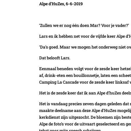
Alpe d’HuZes, 6-6-2019
‘Zullen we er nog één doen Mar? Voor je vader?’
Lars en ik hebben net voor de vijfde keer Alpe 
‘Da’s goed. Maar we mogen het onderweg niet ove
Dat belooft Lars.
Eenmaal beneden volgt voor de zesde keer hetzel
af, drink-eten een bouillonnetje, laten een scheet
Camping La Cascade voor de zesde keer linksaf w
Het is de zesde keer dat ik aan Alpe d’huZes dee
Het is vandaag precies zeven dagen geleden dat 
maakte deelname aan deze Alpe d’HuZes mogelijk
kerkdienst zijn uitgezocht. De bloemen zijn best
Alpe de foto’s voor de uitvaart geselecteerd en
tekst voor mijn speech schrijven.