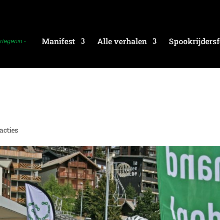
Manifest
Alle verhalen
Spookrijdersf
eacties