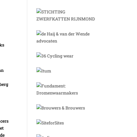
iks
an
7
 berg
acers
et
 de