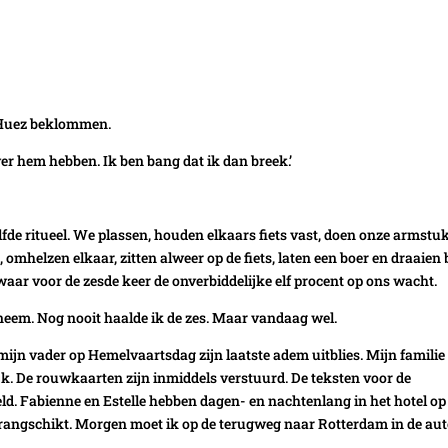
d’Huez beklommen.
r hem hebben. Ik ben bang dat ik dan breek.’
fde ritueel. We plassen, houden elkaars fiets vast, doen onze armst
, omhelzen elkaar, zitten alweer op de fiets, laten een boer en draaien 
aar voor de zesde keer de onverbiddelijke elf procent op ons wacht.
lneem. Nog nooit haalde ik de zes. Maar vandaag wel.
mijn vader op Hemelvaartsdag zijn laatste adem uitblies. Mijn familie
. De rouwkaarten zijn inmiddels verstuurd. De teksten voor de
eld. Fabienne en Estelle hebben dagen- en nachtenlang in het hotel op
 gerangschikt. Morgen moet ik op de terugweg naar Rotterdam in de aut