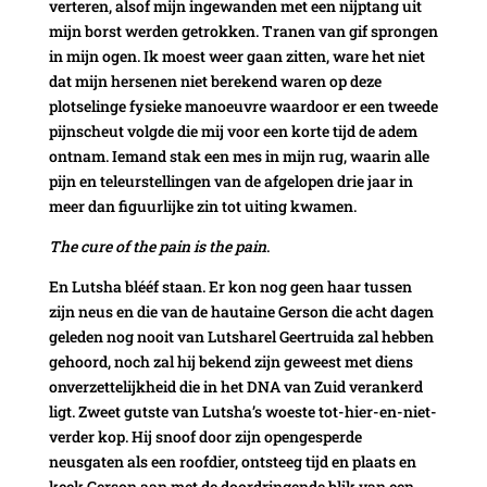
verteren, alsof mijn ingewanden met een nijptang uit
mijn borst werden getrokken. Tranen van gif sprongen
in mijn ogen. Ik moest weer gaan zitten, ware het niet
dat mijn hersenen niet berekend waren op deze
plotselinge fysieke manoeuvre waardoor er een tweede
pijnscheut volgde die mij voor een korte tijd de adem
ontnam. Iemand stak een mes in mijn rug, waarin alle
pijn en teleurstellingen van de afgelopen drie jaar in
meer dan figuurlijke zin tot uiting kwamen.
The cure of the pain is the pain
.
En Lutsha blééf staan. Er kon nog geen haar tussen
zijn neus en die van de hautaine Gerson die acht dagen
geleden nog nooit van Lutsharel Geertruida zal hebben
gehoord, noch zal hij bekend zijn geweest met diens
onverzettelijkheid die in het DNA van Zuid verankerd
ligt. Zweet gutste van Lutsha’s woeste tot-hier-en-niet-
verder kop. Hij snoof door zijn opengesperde
neusgaten als een roofdier, ontsteeg tijd en plaats en
keek Gerson aan met de doordringende blik van een