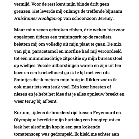
vermijd. Voor de rest kent mijn blinde drift geen
grenzen. Het leverde mij onlangs de treffende bijnaam
Huiskamer Hooligan
op van schoonzoon Jeremy.
Maar mijn zeven gebroken ribben, drie weken hiervoor
opgelopen tijdens een trainingsrit op de racefiets,
beletten mij om volledig uit mijn plaat te gaan. De mix
van pijn, paracetamol en morfine had mij veroordeeld
tot één mummieachtige zitpositie op mijn bureaustoel
op wieltjes. Vocale uitbarstingen waren en zijn uit ten
boze en een kriebelhoest ga ik te lijf met een rits
Smintjes die ik meteen mijn huig in flikker zodra ik
ook maar iets van jeuk voel. Eén keer hoesten of
niesen en je hebt het idee dat je alles opnieuw breekt en
weer terug bij af bent.
Kortom, tijdens de broederstrijd tussen Feyenoord en
Olympique bereikte mijn hartslag een hoogtepunt en
leek het alsof mijn kop in een pan kokende
tomatensoep was gedompeld. Ik hield me echter aan