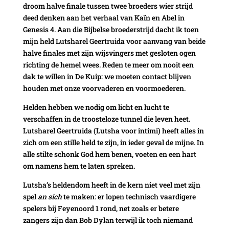
droom halve finale tussen twee broeders wier strijd
deed denken aan het verhaal van Kaïn en Abel in
Genesis 4. Aan die Bijbelse broederstrijd dacht ik toen
mijn held Lutsharel Geertruida voor aanvang van beide
halve finales met zijn wijsvingers met gesloten ogen
richting de hemel wees. Reden te meer om nooit een
dak te willen in De Kuip: we moeten contact blijven
houden met onze voorvaderen en voormoederen.
Helden hebben we nodig om licht en lucht te
verschaffen in de troosteloze tunnel die leven heet.
Lutsharel Geertruida (Lutsha voor intimi) heeft alles in
zich om een stille held te zijn, in ieder geval de mijne. In
alle stilte schonk God hem benen, voeten en een hart
om namens hem te laten spreken.
Lutsha’s heldendom heeft in de kern niet veel met zijn
spel
an sich
te maken: er lopen technisch vaardigere
spelers bij Feyenoord 1 rond, net zoals er betere
zangers zijn dan Bob Dylan terwijl ik toch niemand