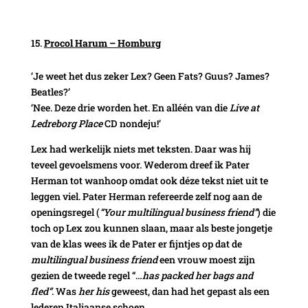
Procol Harum – Homburg
‘Je weet het dus zeker Lex? Geen Fats? Guus? James?
Beatles?’
‘Nee. Deze drie worden het. En alléén van die
Live at
Ledreborg Place
CD nondeju!’
Lex had werkelijk niets met teksten. Daar was hij
teveel gevoelsmens voor. Wederom dreef ik Pater
Herman tot wanhoop omdat ook déze tekst niet uit te
leggen viel. Pater Herman refereerde zelf nog aan de
openingsregel (
“Your multilingual business friend”
) die
toch op Lex zou kunnen slaan, maar als beste jongetje
van de klas wees ik de Pater er fijntjes op dat de
multilingual business friend
een vrouw moest zijn
gezien de tweede regel “…
has packed her bags and
fled”
. Was
her his
geweest, dan had het gepast als een
lederen Italiaanse schoen.