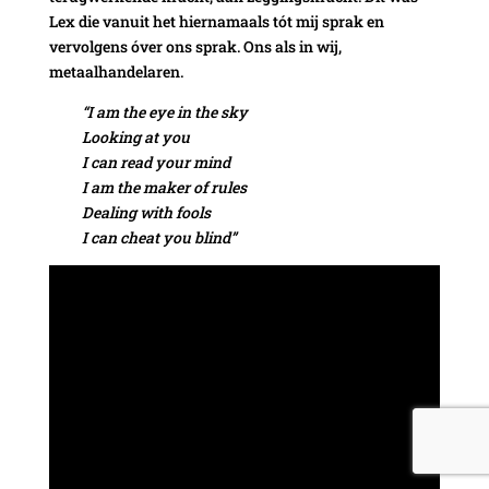
Lex die vanuit het hiernamaals tót mij sprak en
vervolgens óver ons sprak. Ons als in wij,
metaalhandelaren.
“I am the eye in the sky
Looking at you
I can read your mind
I am the maker of rules
Dealing with fools
I can cheat you blind”