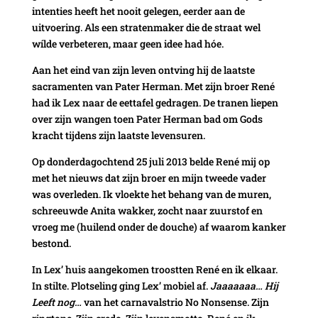
intenties heeft het nooit gelegen, eerder aan de
uitvoering. Als een stratenmaker die de straat wel
wílde verbeteren, maar geen idee had hóe.
Aan het eind van zijn leven ontving hij de laatste
sacramenten van Pater Herman. Met zijn broer René
had ik Lex naar de eettafel gedragen. De tranen liepen
over zijn wangen toen Pater Herman bad om Gods
kracht tijdens zijn laatste levensuren.
Op donderdagochtend 25 juli 2013 belde René mij op
met het nieuws dat zijn broer en mijn tweede vader
was overleden. Ik vloekte het behang van de muren,
schreeuwde Anita wakker, zocht naar zuurstof en
vroeg me (huilend onder de douche) af waarom kanker
bestond.
In Lex’ huis aangekomen troostten René en ik elkaar.
In stilte. Plotseling ging Lex’ mobiel af.
Jaaaaaaa… Hij
Leeft nog…
van het carnavalstrio No Nonsense. Zijn