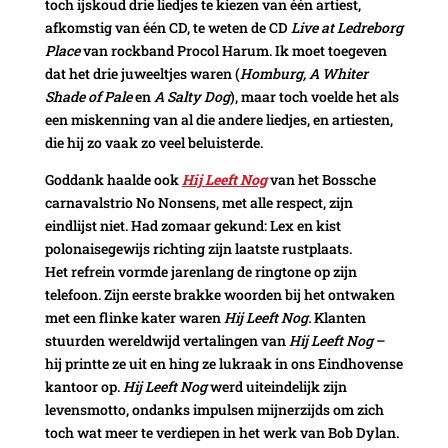
toch ijskoud drie liedjes te kiezen van één artiest,
afkomstig van één CD, te weten de CD
Live at Ledreborg
Place
van rockband Procol Harum. Ik moet toegeven
dat het drie juweeltjes waren (
Homburg, A Whiter
Shade of Pale
en
A
Salty Dog
), maar toch voelde het als
een miskenning van al die andere liedjes, en artiesten,
die hij zo vaak zo veel beluisterde.
Goddank haalde ook
Hij Leeft Nog
van het Bossche
carnavalstrio No Nonsens, met alle respect, zijn
eindlijst niet. Had zomaar gekund: Lex en kist
polonaisegewijs richting zijn laatste rustplaats.
Het refrein vormde jarenlang de ringtone op zijn
telefoon. Zijn eerste brakke woorden bij het ontwaken
met een flinke kater waren
Hij Leeft Nog.
Klanten
stuurden wereldwijd vertalingen van
Hij Leeft Nog
–
hij printte ze uit en hing ze lukraak in ons Eindhovense
kantoor op.
Hij Leeft Nog
werd uiteindelijk zijn
levensmotto, ondanks impulsen mijnerzijds om zich
toch wat meer te verdiepen in het werk van Bob Dylan.