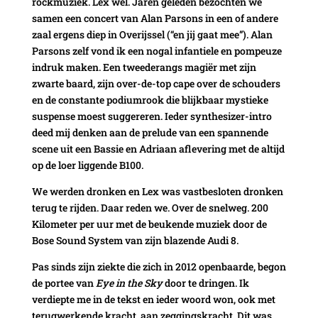
rockmuziek. Lex wel. Jaren geleden bezochten we
samen een concert van Alan Parsons in een of andere
zaal ergens diep in Overijssel (“en jij gaat mee”). Alan
Parsons zelf vond ik een nogal infantiele en pompeuze
indruk maken. Een tweederangs magiër met zijn
zwarte baard, zijn over-de-top cape over de schouders
en de constante podiumrook die blijkbaar mystieke
suspense moest suggereren. Ieder synthesizer-intro
deed mij denken aan de prelude van een spannende
scene uit een Bassie en Adriaan aflevering met de altijd
op de loer liggende B100.
We werden dronken en Lex was vastbesloten dronken
terug te rijden. Daar reden we. Over de snelweg. 200
Kilometer per uur met de beukende muziek door de
Bose Sound System van zijn blazende Audi 8.
Pas sinds zijn ziekte die zich in 2012 openbaarde, begon
de portee van
Eye in the Sky
door te dringen. Ik
verdiepte me in de tekst en ieder woord won, ook met
terugwerkende kracht, aan zeggingskracht. Dit was