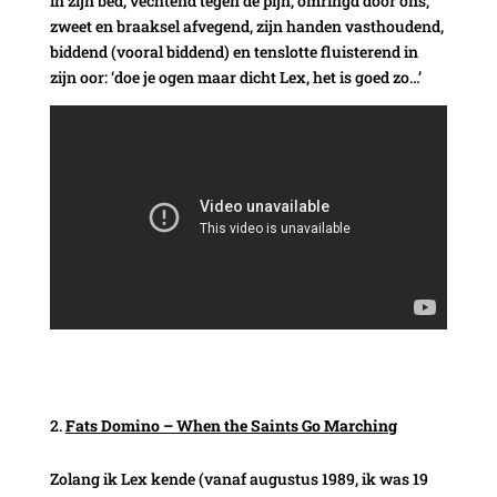
in zijn bed, vechtend tegen de pijn, omringd door ons,
zweet en braaksel afvegend, zijn handen vasthoudend,
biddend (vooral biddend) en tenslotte fluisterend in
zijn oor: ‘doe je ogen maar dicht Lex, het is goed zo…’
Fats Domino – When the Saints Go Marching
Zolang ik Lex kende (vanaf augustus 1989, ik was 19