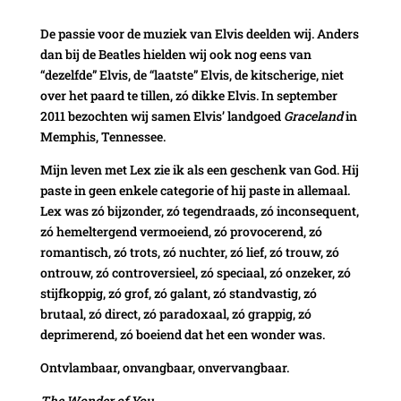
De passie voor de muziek van Elvis deelden wij. Anders
dan bij de Beatles hielden wij ook nog eens van
“dezelfde” Elvis, de “laatste” Elvis, de kitscherige, niet
over het paard te tillen, zó dikke Elvis. In september
2011 bezochten wij samen Elvis’ landgoed
Graceland
in
Memphis, Tennessee.
Mijn leven met Lex zie ik als een geschenk van God. Hij
paste in geen enkele categorie of hij paste in allemaal.
Lex was zó bijzonder, zó tegendraads, zó inconsequent,
zó hemeltergend vermoeiend, zó provocerend, zó
romantisch, zó trots, zó nuchter, zó lief, zó trouw, zó
ontrouw, zó controversieel, zó speciaal, zó onzeker, zó
stijfkoppig, zó grof, zó galant, zó standvastig, zó
brutaal, zó direct, zó paradoxaal, zó grappig, zó
deprimerend, zó boeiend dat het een wonder was.
Ontvlambaar, onvangbaar, onvervangbaar.
The Wonder of You.