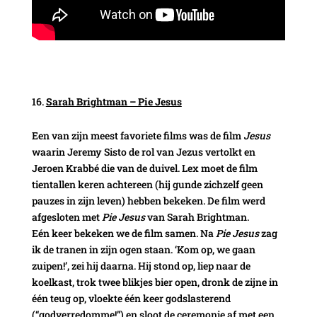
Sarah Brightman – Pie Jesus
Een van zijn meest favoriete films was de film
Jesus
waarin Jeremy Sisto de rol van Jezus vertolkt en
Jeroen Krabbé die van de duivel. Lex moet de film
tientallen keren achtereen (hij gunde zichzelf geen
pauzes in zijn leven) hebben bekeken. De film werd
afgesloten met
Pie Jesus
van Sarah Brightman.
Eén keer bekeken we de film samen. Na
Pie Jesus
zag
ik de tranen in zijn ogen staan. ‘Kom op, we gaan
zuipen!’, zei hij daarna. Hij stond op, liep naar de
koelkast, trok twee blikjes bier open, dronk de zijne in
één teug op, vloekte één keer godslasterend
(“godverredomme!”) en sloot de ceremonie af met een