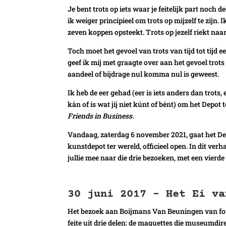
Je bent trots op iets waar je feitelijk part noch
ik weiger principieel om trots op mijzelf te zijn
zeven koppen opsteekt. Trots op jezelf riekt na
Toch moet het gevoel van trots van tijd tot tijd e
geef ik mij met graagte over aan het gevoel trot
aandeel of bijdrage nul komma nul is geweest.
Ik heb de eer gehad (eer is iets anders dan trots,
kán of ís wat jij niet kúnt of bént) om het Dep
Friends in Business.
Vandaag, zaterdag 6 november 2021, gaat het De
kunstdepot ter wereld, officieel open. In dit verh
jullie mee naar die drie bezoeken, met een vierde a
30 juni 2017 – Het Ei va
Het bezoek aan Boijmans Van Beuningen van foto
feite uit drie delen: de maquettes die museumdir