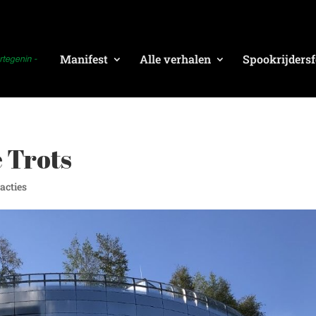
Manifest
Alle verhalen
Spookrijdersf
 Trots
eacties