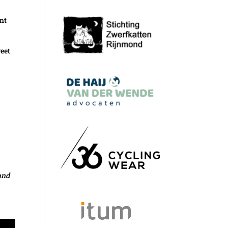
t
unt
weet
and