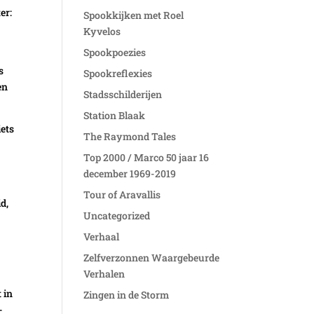
er:
Spookkijken met Roel
n
Kyvelos
Spookpoezies
s
Spookreflexies
en
Stadsschilderijen
Station Blaak
iets
The Raymond Tales
e
Top 2000 / Marco 50 jaar 16
december 1969-2019
Tour of Aravallis
d,
Uncategorized
Verhaal
Zelfverzonnen Waargebeurde
Verhalen
 in
Zingen in de Storm
-