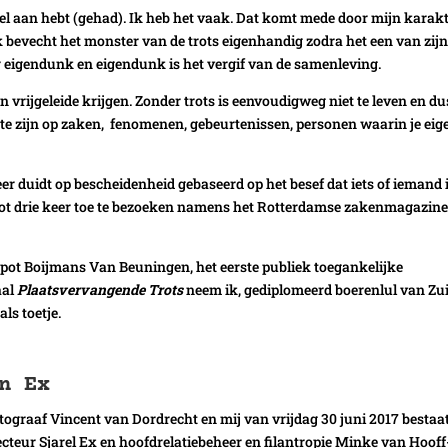
 deel aan hebt (gehad). Ik heb het vaak. Dat komt mede door mijn karakt
. Ik bevecht het monster van de trots eigenhandig zodra het een van zij
ar eigendunk en eigendunk is het vergif van de samenleving.
en vrijgeleide krijgen. Zonder trots is eenvoudigweg niet te leven en du
s te zijn op zaken, fenomenen, gebeurtenissen, personen waarin je eig
 eer duidt op bescheidenheid gebaseerd op het besef dat iets of iemand 
ot tot drie keer toe te bezoeken namens het Rotterdamse zakenmagazin
pot Boijmans Van Beuningen, het eerste publiek toegankelijke
aal
Plaatsvervangende Trots
neem ik, gediplomeerd boerenlul van Zui
ls toetje.
n Ex
graaf Vincent van Dordrecht en mij van vrijdag 30 juni 2017 bestaat
ecteur Sjarel Ex en hoofdrelatiebeheer en filantropie Minke van Hooff