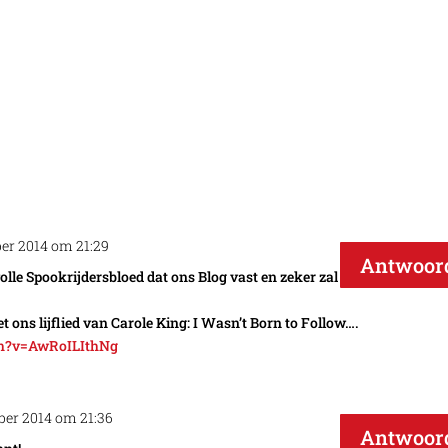
ber 2014 om 21:29
Antwoor
olle Spookrijdersbloed dat ons Blog vast en zeker zal
t ons lijflied van Carole King: I Wasn’t Born to Follow….
ch?v=AwRoILIthNg
ber 2014 om 21:36
Antwoor