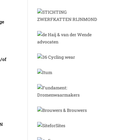
ge
.
n/of
IN