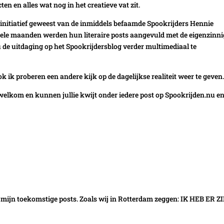
ten en alles wat nog in het creatieve vat zit.
n initiatief geweest van de inmiddels befaamde Spookrijders Hennie
le maanden werden hun literaire posts aangevuld met de eigenzinni
u de uitdaging op het Spookrijdersblog verder multimediaal te
k ik proberen een andere kijk op de dagelijkse realiteit weer te geven
 welkom en kunnen jullie kwijt onder iedere post op Spookrijden.nu e
l mijn toekomstige posts. Zoals wij in Rotterdam zeggen: IK HEB ER Z