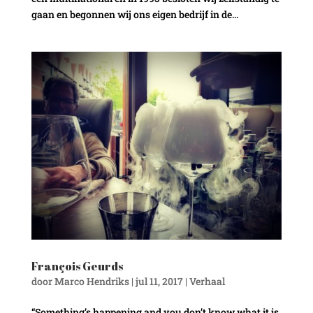
gaan en begonnen wij ons eigen bedrijf in de...
François Geurds
door
Marco Hendriks
|
jul 11, 2017
|
Verhaal
“Something’s happening and you don’t know what it is,