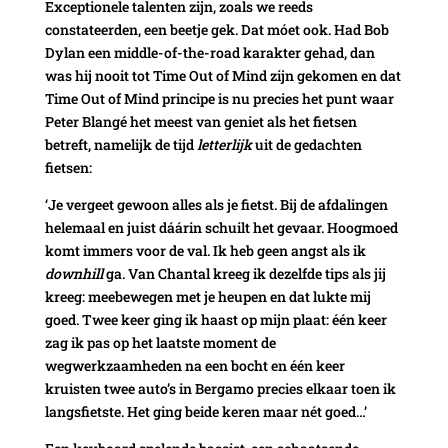
Exceptionele talenten zijn, zoals we reeds
constateerden, een beetje gek. Dat móet ook. Had Bob
Dylan een middle-of-the-road karakter gehad, dan
was hij nooit tot Time Out of Mind zijn gekomen en dat
Time Out of Mind principe is nu precies het punt waar
Peter Blangé het meest van geniet als het fietsen
betreft, namelijk de tijd
letterlijk
uit de gedachten
fietsen:
‘Je vergeet gewoon alles als je fietst. Bij de afdalingen
helemaal en juist dáárin schuilt het gevaar. Hoogmoed
komt immers voor de val. Ik heb geen angst als ik
downhill
ga. Van Chantal kreeg ik dezelfde tips als jij
kreeg: meebewegen met je heupen en dat lukte mij
goed. Twee keer ging ik haast op mijn plaat: één keer
zag ik pas op het laatste moment de
wegwerkzaamheden na een bocht en één keer
kruisten twee auto’s in Bergamo precies elkaar toen ik
langsfietste. Het ging beide keren maar nét goed…’