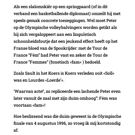
Als een slalomskiër op een springpaard (of in dit
verband een basketballende diplomaat) omzeilt hij met
speels gemak concrete toezeggingen. Wel moet Peter
op de Olympische volleybalvingers worden getikt als
hij zich vergaloppeert aan een linguïstisch
schoonheidsfoutje dat een jeukend effect heeft op het
Franse bloed van de Spookrijder: met de Tour de
France “Fèm” had Peter vast en zeker de Tour de
France “Femmes” (fonetisch «fam» ) bedoeld.
Zoals Sault in het Koers is Koers verleden ooit «Soll»
was en Lourdes «Loerde’».
‘Waarvan acte!’, zo repliceerde een lachende Peter even
later vanuit de zaal met zijn duim omhoog”: Fèm was
voortaan «fam»!
Hoe beslissend was díe duim geweest in de Olympische
finale van 4 augustus 1996, zo vroeg ik mij kortstondig
af.