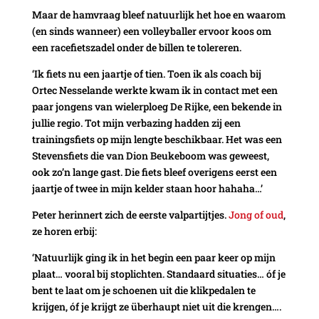
Maar de hamvraag bleef natuurlijk het hoe en waarom
(en sinds wanneer) een volleyballer ervoor koos om
een racefietszadel onder de billen te tolereren.
‘Ik fiets nu een jaartje of tien. Toen ik als coach bij
Ortec Nesselande werkte kwam ik in contact met een
paar jongens van wielerploeg De Rijke, een bekende in
jullie regio. Tot mijn verbazing hadden zij een
trainingsfiets op mijn lengte beschikbaar. Het was een
Stevensfiets die van Dion Beukeboom was geweest,
ook zo’n lange gast. Die fiets bleef overigens eerst een
jaartje of twee in mijn kelder staan hoor hahaha…’
Peter herinnert zich de eerste valpartijtjes.
Jong of oud
,
ze horen erbij:
‘Natuurlijk ging ik in het begin een paar keer op mijn
plaat… vooral bij stoplichten. Standaard situaties… óf je
bent te laat om je schoenen uit die klikpedalen te
krijgen, óf je krijgt ze überhaupt niet uit die krengen….