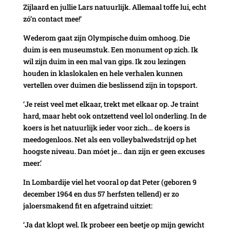
Zijlaard en jullie Lars natuurlijk. Allemaal toffe lui, echt
zó’n contact mee!’
Wederom gaat zijn Olympische duim omhoog. Die
duim is een museumstuk. Een monument op zich. Ik
wil zijn duim in een mal van gips. Ik zou lezingen
houden in klaslokalen en hele verhalen kunnen
vertellen over duimen die beslissend zijn in topsport.
‘Je reist veel met elkaar, trekt met elkaar op. Je traint
hard, maar hebt ook ontzettend veel lol onderling. In de
koers is het natuurlijk ieder voor zich… de koers is
meedogenloos. Net als een volleybalwedstrijd op het
hoogste niveau. Dan móet je… dan zijn er geen excuses
meer.’
In Lombardije viel het vooral op dat Peter (geboren 9
december 1964 en dus 57 herfsten tellend) er zo
jaloersmakend fit en afgetraind uitziet:
‘Ja dat klopt wel. Ik probeer een beetje op mijn gewicht