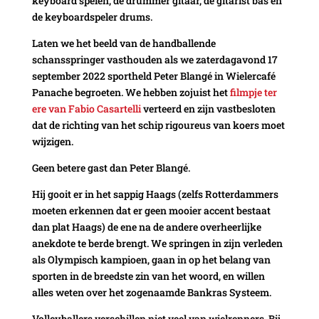
keyboard spelen, de drummer gitaar, de gitarist bas en
de keyboardspeler drums.
Laten we het beeld van de handballende
schansspringer vasthouden als we zaterdagavond 17
september 2022 sportheld Peter Blangé in Wielercafé
Panache begroeten. We hebben zojuist het
filmpje ter
ere van Fabio Casartelli
verteerd en zijn vastbesloten
dat de richting van het schip rigoureus van koers moet
wijzigen.
Geen betere gast dan Peter Blangé.
Hij gooit er in het sappig Haags (zelfs Rotterdammers
moeten erkennen dat er geen mooier accent bestaat
dan plat Haags) de ene na de andere overheerlijke
anekdote te berde brengt. We springen in zijn verleden
als Olympisch kampioen, gaan in op het belang van
sporten in de breedste zin van het woord, en willen
alles weten over het zogenaamde Bankras Systeem.
Volleyballers verschillen niet veel van wielrenners. Bij