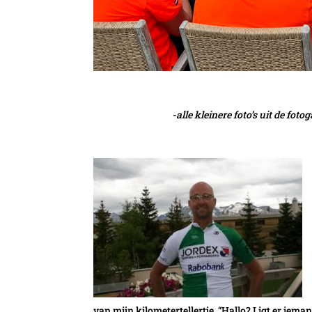
-alle kleinere foto’s uit de fot
van mijn kilometertellertje. “Hallo? Ligt er iema