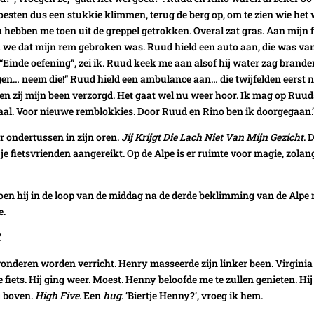
oesten dus een stukkie klimmen, terug de berg op, om te zien wie het 
n hebben me toen uit de greppel getrokken. Overal zat gras. Aan mijn f
en we dat mijn rem gebroken was. Ruud hield een auto aan, die was va
 “Einde oefening”, zei ik. Ruud keek me aan alsof hij water zag brande
liggen… neem die!” Ruud hield een ambulance aan… die twijfelden eerst 
en zij mijn been verzorgd. Het gaat wel nu weer hoor. Ik mag op Ruud
taal. Voor nieuwe remblokkies. Door Ruud en Rino ben ik doorgegaan.
 ondertussen in zijn oren.
Jij Krijgt Die Lach Niet Van Mijn Gezicht
. 
 je fietsvrienden aangereikt. Op de Alpe is er ruimte voor magie, zolang
toen hij in de loop van de middag na de derde beklimming van de Alpe
e.
’
nderen worden verricht. Henry masseerde zijn linker been. Virginia 
 fiets. Hij ging weer. Moest. Henny beloofde me te zullen genieten. Hij
j boven.
High Five
. Een
hug
. ‘Biertje Henny?’, vroeg ik hem.