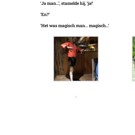
‘Ja man…’, stamelde hij, ‘ja!’
‘En?’
‘Het was magisch man… magisch…’