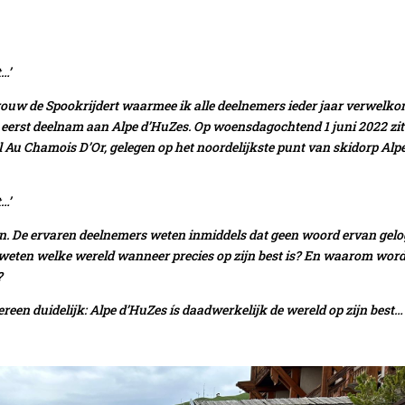
…’
ouw de Spookrijdert waarmee ik alle deelnemers ieder jaar verwelko
het eerst deelnam aan Alpe d’HuZes.
Op woensdagochtend 1 juni 2022 zit
 Au Chamois D’Or, gelegen op het noordelijkste punt van skidorp Alp
…’
n. De ervaren deelnemers weten inmiddels dat geen woord ervan gel
 weten welke wereld wanneer precies op zijn best is? En waarom word
d?
ereen duidelijk: Alpe d’HuZes ís daadwerkelijk de wereld op zijn best…