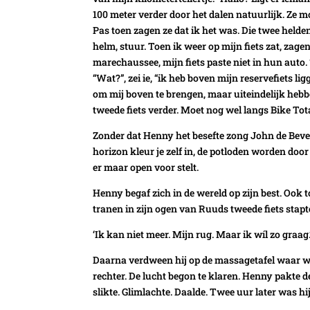
100 meter verder door het dalen natuurlijk. Ze m
Pas toen zagen ze dat ik het was. Die twee helde
helm, stuur. Toen ik weer op mijn fiets zat, zag
marechaussee, mijn fiets paste niet in hun auto.
“Wat?”, zei ie, “ik heb boven mijn reservefiets 
om mij boven te brengen, maar uiteindelijk hebb
tweede fiets verder. Moet nog wel langs Bike To
Zonder dat Henny het besefte zong John de Bever
horizon kleur je zelf in, de potloden worden door
er maar open voor stelt.
Henny begaf zich in de wereld op zijn best. Ook 
tranen in zijn ogen van Ruuds tweede fiets stapt
‘Ik kan niet meer. Mijn rug. Maar ik wíl zo graag.
Daarna verdween hij op de massagetafel waar wo
rechter. De lucht begon te klaren. Henny pakte de
slikte. Glimlachte. Daalde. Twee uur later was hi