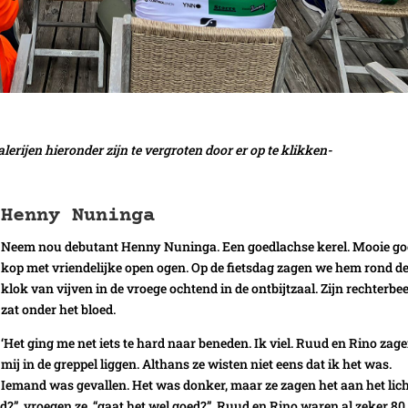
ogalerijen hieronder zijn te vergroten door er op te klikken-
Henny Nuninga
Neem nou debutant Henny Nuninga. Een goedlachse kerel. Mooie go
kop met vriendelijke open ogen. Op de fietsdag zagen we hem rond d
klok van vijven in de vroege ochtend in de ontbijtzaal. Zijn rechterbe
zat onder het bloed.
‘Het ging me net iets te hard naar beneden. Ik viel. Ruud en Rino zag
mij in de greppel liggen. Althans ze wisten niet eens dat ik het was.
Iemand was gevallen. Het was donker, maar ze zagen het aan het lich
nd?”, vroegen ze, “gaat het wel goed?”. Ruud en Rino waren al zeker 80