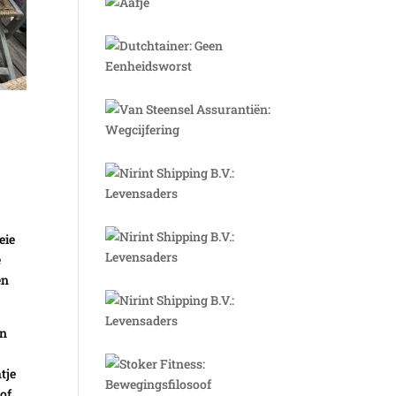
eie
e
en
en
tje
 of