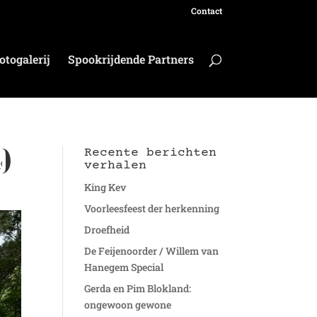
Contact
otogalerij
Spookrijdende Partners
4)
Recente berichten
verhalen
King Kev
Voorleesfeest der herkenning
Droefheid
De Feijenoorder / Willem van
Hanegem Special
Gerda en Pim Blokland:
ongewoon gewone