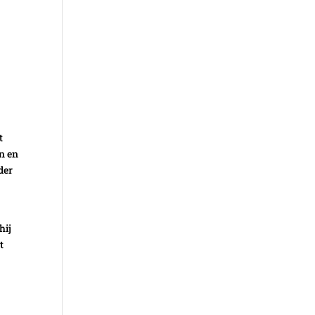
t
en en
der
hij
t