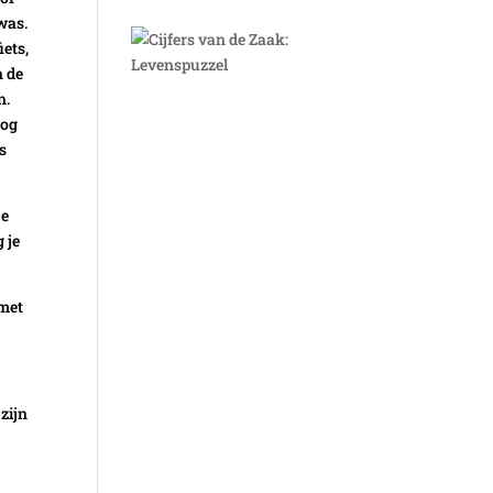
was.
iets,
n de
n.
nog
s
’
De
 je
 met
zijn